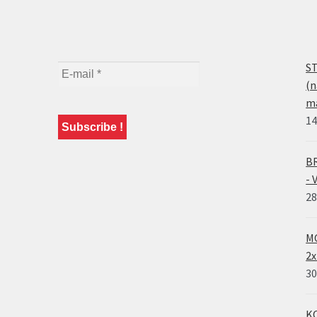
ST
(n
ma
14
BR
- 
28
MO
2x
30
KO