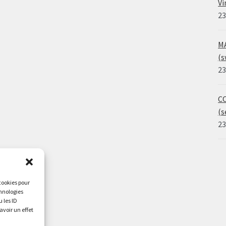
Vi
23
MA
(s
23
CO
(s
23
 cookies pour
chnologies
 les ID
avoir un effet