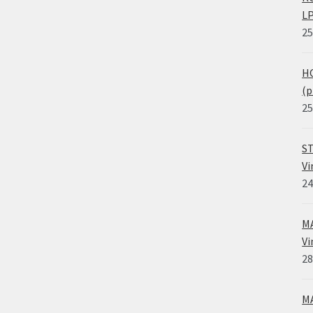
LP
25
HO
(p
25
ST
Vi
24
MA
Vi
28
MA