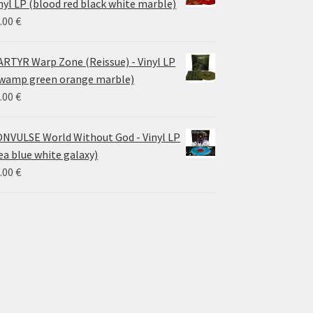
nyl LP (blood red black white marble)
.00
€
RTYR Warp Zone (Reissue) - Vinyl LP
wamp green orange marble)
.00
€
NVULSE World Without God - Vinyl LP
ea blue white galaxy)
.00
€