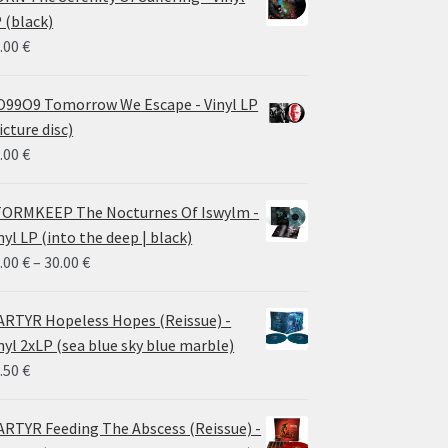
 (black)
.00
€
99O9 Tomorrow We Escape - Vinyl LP
icture disc)
.00
€
ORMKEEP The Nocturnes Of Iswylm -
nyl LP (into the deep | black)
Price
.00
€
–
30.00
€
range:
24.00 €
RTYR Hopeless Hopes (Reissue) -
through
nyl 2xLP (sea blue sky blue marble)
30.00 €
.50
€
RTYR Feeding The Abscess (Reissue) -