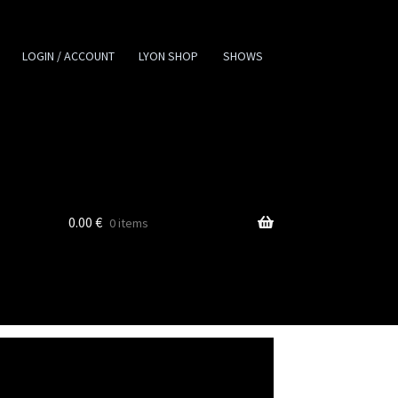
LOGIN / ACCOUNT
LYON SHOP
SHOWS
0.00
€
0 items