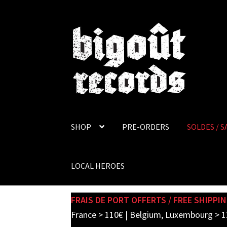
Skip
Skip
to
to
navigation
content
SHOP
PRE-ORDERS
SOLDES / S
LOCAL HEROES
FRAIS DE PORT OFFERTS / FREE SHIPPIN
France > 110€ | Belgium, Luxembourg > 1