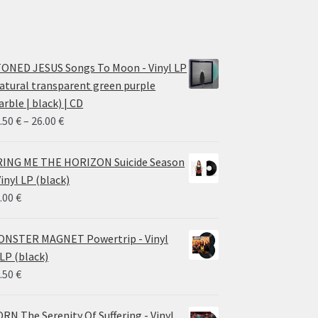
ONED JESUS Songs To Moon - Vinyl LP
atural transparent green purple
rble | black) | CD
Price
.50
€
–
26.00
€
range:
14.50 €
ING ME THE HORIZON Suicide Season
through
Vinyl LP (black)
26.00 €
.00
€
NSTER MAGNET Powertrip - Vinyl
LP (black)
.50
€
RN The Serenity Of Suffering - Vinyl