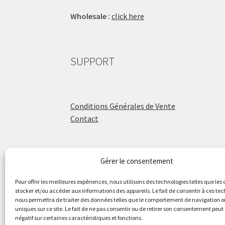
Wholesale :
click here
SUPPORT
Conditions Générales de Vente
Contact
Gérer le consentement
ÉCOLE DE BATTERIE
Pour offrir les meilleures expériences, nous utilisons des technologies telles que les
stocker et/ou accéder aux informations des appareils. Le fait de consentir à ces te
nous permettra de traiter des données telles que le comportement de navigation ou
Raphaël Aboulker
uniques sur ce site. Le fait de ne pas consentir ou de retirer son consentement peut 
négatif sur certaines caractéristiques et fonctions.
raphaelaboulker.com