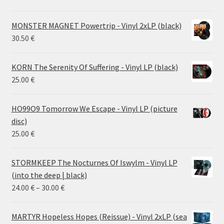
MONSTER MAGNET Powertrip - Vinyl 2xLP (black)
30.50
€
KORN The Serenity Of Suffering - Vinyl LP (black)
25.00
€
HO99O9 Tomorrow We Escape - Vinyl LP (picture
disc)
25.00
€
STORMKEEP The Nocturnes Of Iswylm - Vinyl LP
(into the deep | black)
Price
24.00
€
–
30.00
€
range:
24.00 €
MARTYR Hopeless Hopes (Reissue) - Vinyl 2xLP (sea