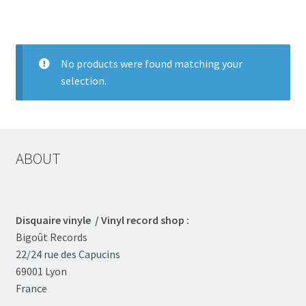
LOCAL HEROES
e
No products were found matching your
selection.
ABOUT
Disquaire vinyle / Vinyl record shop :
Bigoût Records
22/24 rue des Capucins
69001 Lyon
France