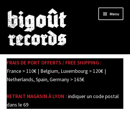
Skip
Skip
Menu
to
to
navigation
content
Expand
SHOP
child
FRAIS DE PORT OFFERTS / FREE SHIPPING :
menu
PRE-ORDERS
France > 110€ | Belgium, Luxembourg > 120€ |
Netherlands, Spain, Germany > 165€
SOLDES / SALE
RETRAIT MAGASIN À LYON :
indiquer un code postal
CARTE CADEAU / GIFT CARD
dans le 69
LABEL