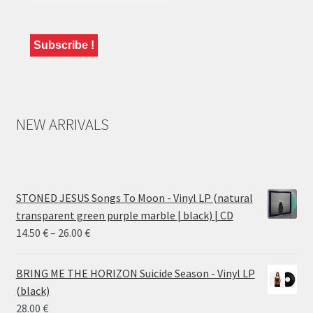
NEW ARRIVALS
STONED JESUS Songs To Moon - Vinyl LP (natural
transparent green purple marble | black) | CD
Price
14.50
€
–
26.00
€
range:
14.50 €
BRING ME THE HORIZON Suicide Season - Vinyl LP
through
(black)
26.00 €
28.00
€