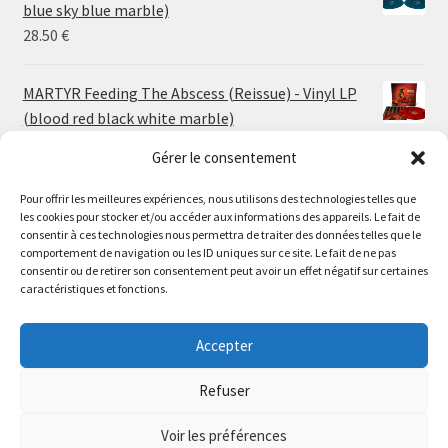
through
blue sky blue marble)
30.00 €
28.50
€
MARTYR Feeding The Abscess (Reissue) - Vinyl LP
(blood red black white marble)
23.00
€
Gérer le consentement
Pour offrir les meilleures expériences, nous utilisons des technologies telles que
MARTYR Warp Zone (Reissue) - Vinyl LP (swamp
les cookies pour stocker et/ou accéder aux informations des appareils. Le fait de
green orange marble)
Le magasin de Lyon sera fermé du 30 juillet au 17 août
consentir à ces technologies nous permettra de traiter des données telles que le
23.00
€
comportement de navigation ou les ID uniques sur ce site. Le fait de ne pas
inclus. Les commandes seront expédiées à partir du 18
consentir ou de retirer son consentement peut avoir un effet négatif sur certaines
août.
caractéristiques et fonctions.
CONVULSE World Without God - Vinyl LP (sea blue
//
white galaxy)
The physical record shop will be closed from july 30th to
Accepter
23.00
€
august 17th included. Online orders will start shipping on
august 18th.
Refuser
Dismiss
Voir les préférences