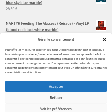
through
blue sky blue marble)
30.00 €
28.50
€
MARTYR Feeding The Abscess (Reissue) - Vinyl LP
(blood red black white marble)
23.00
€
Gérer le consentement
Pour offrir les meilleures expériences, nous utilisons des technologies telles que
MARTYR Warp Zone (Reissue) - Vinyl LP (swamp
les cookies pour stocker et/ou accéder aux informations des appareils. Le fait de
green orange marble)
Le magasin de Lyon sera fermé du 30 juillet au 17 août
consentir à ces technologies nous permettra de traiter des données telles que le
23.00
€
comportement de navigation ou les ID uniques sur ce site. Le fait de ne pas
inclus. Les commandes seront expédiées à partir du 18
consentir ou de retirer son consentement peut avoir un effet négatif sur certaines
août.
caractéristiques et fonctions.
CONVULSE World Without God - Vinyl LP (sea blue
//
white galaxy)
The physical record shop will be closed from july 30th to
Accepter
23.00
€
august 17th included. Online orders will start shipping on
august 18th.
Refuser
Dismiss
Voir les préférences