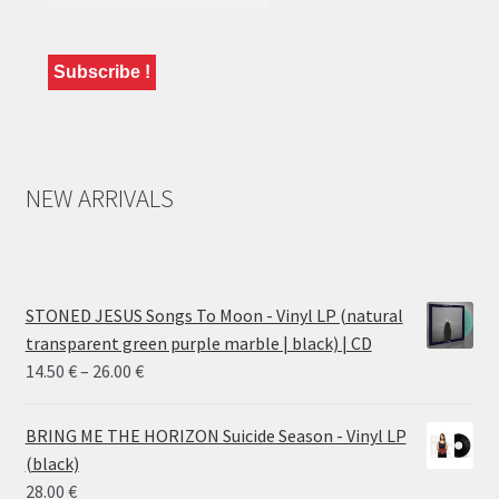
NEW ARRIVALS
STONED JESUS Songs To Moon - Vinyl LP (natural
transparent green purple marble | black) | CD
Price
14.50
€
–
26.00
€
range:
14.50 €
BRING ME THE HORIZON Suicide Season - Vinyl LP
through
(black)
26.00 €
28.00
€