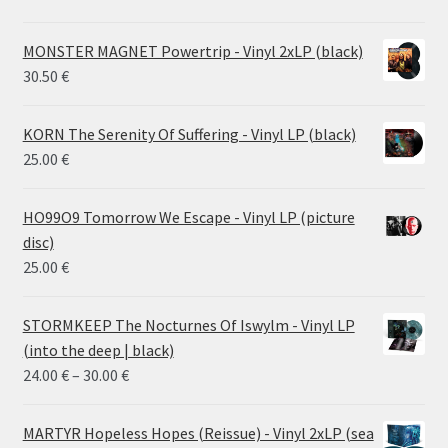
MONSTER MAGNET Powertrip - Vinyl 2xLP (black)
30.50
€
KORN The Serenity Of Suffering - Vinyl LP (black)
25.00
€
HO99O9 Tomorrow We Escape - Vinyl LP (picture
disc)
25.00
€
STORMKEEP The Nocturnes Of Iswylm - Vinyl LP
(into the deep | black)
Price
24.00
€
–
30.00
€
range:
24.00 €
MARTYR Hopeless Hopes (Reissue) - Vinyl 2xLP (sea