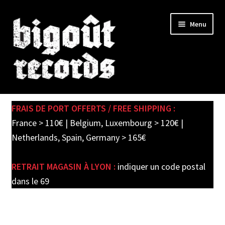
Skip
Skip
Menu
to
to
navigation
content
Expand
SHOP
child
FRAIS DE PORT OFFERTS / FREE SHIPPING :
menu
PRE-ORDERS
France > 110€ | Belgium, Luxembourg > 120€ |
Netherlands, Spain, Germany > 165€
SOLDES / SALE
RETRAIT MAGASIN À LYON :
indiquer un code postal
CARTE CADEAU / GIFT CARD
dans le 69
LABEL