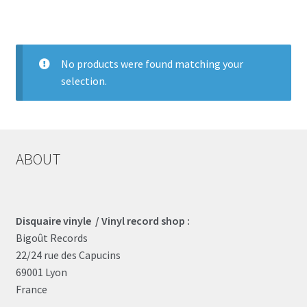
LOCAL HEROES
e
No products were found matching your
selection.
ABOUT
Disquaire vinyle / Vinyl record shop :
Bigoût Records
22/24 rue des Capucins
69001 Lyon
France