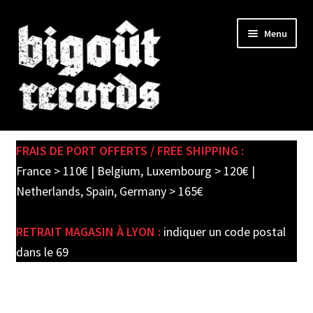
Skip
Skip
Menu
to
to
navigation
content
Expand
SHOP
child
FRAIS DE PORT OFFERTS / FREE SHIPPING :
menu
PRE-ORDERS
France > 110€ | Belgium, Luxembourg > 120€ |
Netherlands, Spain, Germany > 165€
SOLDES / SALE
RETRAIT MAGASIN À LYON :
indiquer un code postal
CARTE CADEAU / GIFT CARD
dans le 69
LABEL