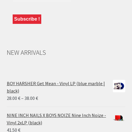
NEW ARRIVALS
BOY HARSHER Get Mean - Vinyl LP (blue marble |
black)
Price
28.00
€
–
38.00
€
range:
28.00 €
NINE INCH NAILS X BOYS NOIZE Nine Inch Noize -
through
Vinyl 2xLP (black)
38.00 €
41.50
€