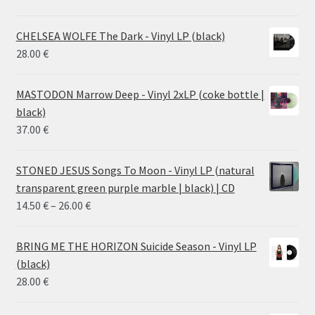
CHELSEA WOLFE The Dark - Vinyl LP (black)
28.00
€
MASTODON Marrow Deep - Vinyl 2xLP (coke bottle |
black)
37.00
€
STONED JESUS Songs To Moon - Vinyl LP (natural
transparent green purple marble | black) | CD
Price
14.50
€
–
26.00
€
range:
14.50 €
BRING ME THE HORIZON Suicide Season - Vinyl LP
through
(black)
26.00 €
28.00
€