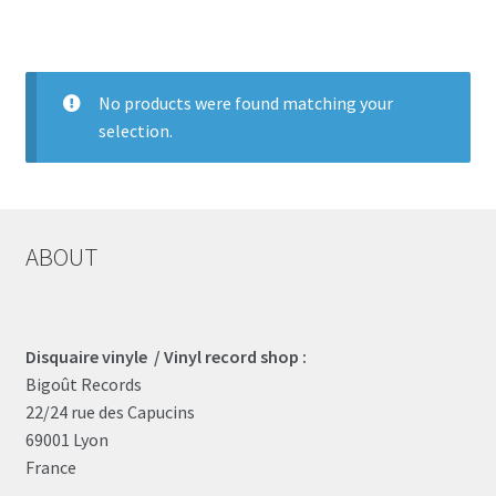
LOCAL HEROES
e
No products were found matching your
selection.
ABOUT
Disquaire vinyle / Vinyl record shop :
Bigoût Records
22/24 rue des Capucins
69001 Lyon
France