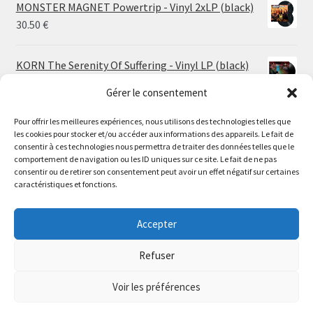
MONSTER MAGNET Powertrip - Vinyl 2xLP (black)
30.50
€
KORN The Serenity Of Suffering - Vinyl LP (black)
25.00
€
Gérer le consentement
Pour offrir les meilleures expériences, nous utilisons des technologies telles que
HO99O9 Tomorrow We Escape - Vinyl LP (picture
les cookies pour stocker et/ou accéder aux informations des appareils. Le fait de
disc)
Le magasin de Lyon sera fermé du 30 juillet au 17 août
consentir à ces technologies nous permettra de traiter des données telles que le
25.00
€
comportement de navigation ou les ID uniques sur ce site. Le fait de ne pas
inclus. Les commandes seront expédiées à partir du 18
consentir ou de retirer son consentement peut avoir un effet négatif sur certaines
août.
caractéristiques et fonctions.
STORMKEEP The Nocturnes Of Iswylm - Vinyl LP
//
(into the deep | black)
The physical record shop will be closed from july 30th to
Accepter
Price
24.00
€
–
30.00
€
august 17th included. Online orders will start shipping on
range:
august 18th.
Refuser
24.00 €
Dismiss
through
Voir les préférences
30.00 €
0