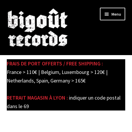
Skip
Skip
Menu
to
to
navigation
content
Expand
SHOP
child
FRAIS DE PORT OFFERTS / FREE SHIPPING :
menu
PRE-ORDERS
France > 110€ | Belgium, Luxembourg > 120€ |
Netherlands, Spain, Germany > 165€
SOLDES / SALE
RETRAIT MAGASIN À LYON :
indiquer un code postal
CARTE CADEAU / GIFT CARD
dans le 69
LABEL