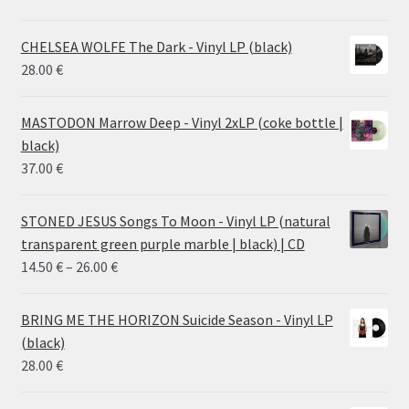
CHELSEA WOLFE The Dark - Vinyl LP (black)
28.00
€
MASTODON Marrow Deep - Vinyl 2xLP (coke bottle |
black)
37.00
€
STONED JESUS Songs To Moon - Vinyl LP (natural
transparent green purple marble | black) | CD
Price
14.50
€
–
26.00
€
range:
14.50 €
BRING ME THE HORIZON Suicide Season - Vinyl LP
through
(black)
26.00 €
28.00
€