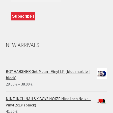
NEW ARRIVALS
BOY HARSHER Get Mean - Vinyl LP (blue marble |
black)
Price
28.00
€
–
38.00
€
range:
28.00 €
NINE INCH NAILS X BOYS NOIZE Nine Inch Noize -
through
Vinyl 2xLP (black)
38.00 €
41.50
€