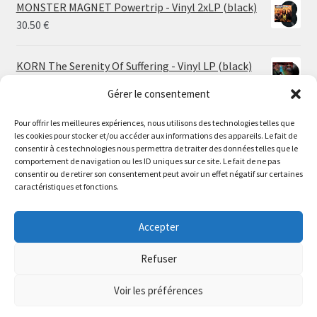
MONSTER MAGNET Powertrip - Vinyl 2xLP (black)
30.50
€
KORN The Serenity Of Suffering - Vinyl LP (black)
25.00
€
Gérer le consentement
Pour offrir les meilleures expériences, nous utilisons des technologies telles que
HO99O9 Tomorrow We Escape - Vinyl LP (picture
les cookies pour stocker et/ou accéder aux informations des appareils. Le fait de
disc)
Le magasin de Lyon sera fermé du 30 juillet au 17 août
consentir à ces technologies nous permettra de traiter des données telles que le
25.00
€
comportement de navigation ou les ID uniques sur ce site. Le fait de ne pas
inclus. Les commandes seront expédiées à partir du 18
consentir ou de retirer son consentement peut avoir un effet négatif sur certaines
août.
caractéristiques et fonctions.
STORMKEEP The Nocturnes Of Iswylm - Vinyl LP
//
(into the deep | black)
The physical record shop will be closed from july 30th to
Accepter
Price
24.00
€
–
30.00
€
august 17th included. Online orders will start shipping on
range:
august 18th.
Refuser
24.00 €
Dismiss
through
Voir les préférences
30.00 €
0