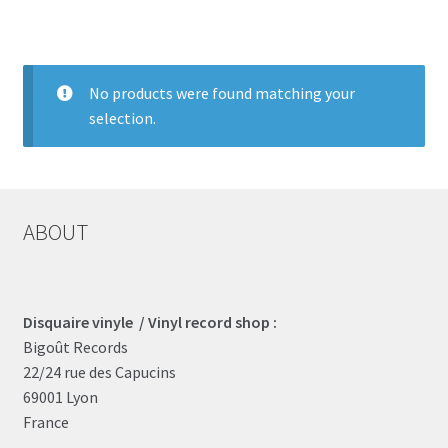
LOCAL HEROES
e
No products were found matching your
selection.
ABOUT
Disquaire vinyle / Vinyl record shop :
Bigoût Records
22/24 rue des Capucins
69001 Lyon
France