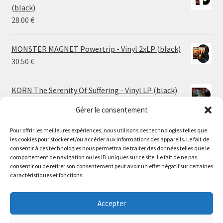
through
(black)
26.00 €
28.00
€
MONSTER MAGNET Powertrip - Vinyl 2xLP (black)
30.50
€
KORN The Serenity Of Suffering - Vinyl LP (black)
25.00
€
Gérer le consentement
Pour offrir les meilleures expériences, nous utilisons des technologies telles que
HO99O9 Tomorrow We Escape - Vinyl LP (picture
les cookies pour stocker et/ou accéder aux informations des appareils. Le fait de
disc)
Le magasin de Lyon sera fermé du 30 juillet au 17 août
consentir à ces technologies nous permettra de traiter des données telles que le
25.00
€
comportement de navigation ou les ID uniques sur ce site. Le fait de ne pas
inclus. Les commandes seront expédiées à partir du 18
consentir ou de retirer son consentement peut avoir un effet négatif sur certaines
août.
caractéristiques et fonctions.
STORMKEEP The Nocturnes Of Iswylm - Vinyl LP
//
(into the deep | black)
The physical record shop will be closed from july 30th to
Accepter
Price
24.00
€
–
30.00
€
august 17th included. Online orders will start shipping on
range: