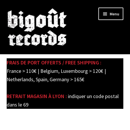
Skip
Skip
Menu
to
to
navigation
content
Expand
SHOP
child
FRAIS DE PORT OFFERTS / FREE SHIPPING :
menu
PRE-ORDERS
France > 110€ | Belgium, Luxembourg > 120€ |
Netherlands, Spain, Germany > 165€
SOLDES / SALE
RETRAIT MAGASIN À LYON :
indiquer un code postal
CARTE CADEAU / GIFT CARD
dans le 69
LABEL