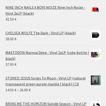
28.00 €
NINE INCH NAILS X BOYS NOIZE Nine Inch Noize -
through
Vinyl 2xLP (black)
38.00 €
41.50
€
CHELSEA WOLFE The Dark - Vinyl LP (black)
28.00
€
MASTODON Marrow Deep - Vinyl 2xLP (coke bottle |
black)
37.00
€
STONED JESUS Songs To Moon - Vinyl LP (natural
transparent green purple marble | black) | CD
Price
14.50
€
–
26.00
€
range:
14.50 €
BRING ME THE HORIZON Suicide Season - Vinyl LP