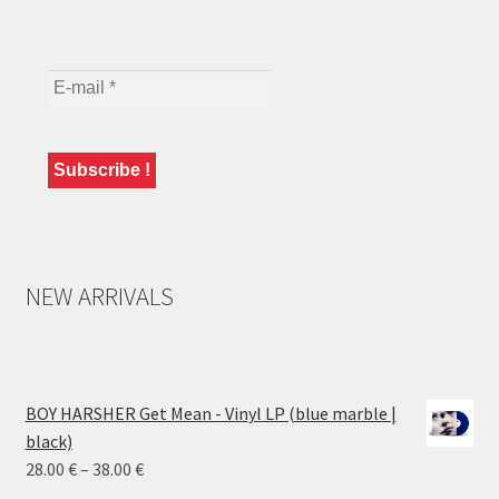
NEW ARRIVALS
BOY HARSHER Get Mean - Vinyl LP (blue marble |
black)
Price
28.00
€
–
38.00
€
range: