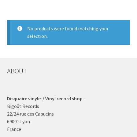
LOCAL HEROES
e
No products were found matching your
selection.
ABOUT
Disquaire vinyle / Vinyl record shop :
Bigoût Records
22/24 rue des Capucins
69001 Lyon
France