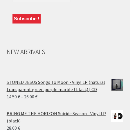
NEW ARRIVALS
STONED JESUS Songs To Moon - Vinyl LP (natural
transparent green purple marble | black) | CD
Price
14.50
€
–
26.00
€
range:
14.50 €
BRING ME THE HORIZON Suicide Season - Vinyl LP
through
(black)
26.00 €
28.00
€