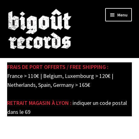
Skip
Skip
Menu
to
to
navigation
content
Expand
SHOP
child
FRAIS DE PORT OFFERTS / FREE SHIPPING :
menu
PRE-ORDERS
France > 110€ | Belgium, Luxembourg > 120€ |
Netherlands, Spain, Germany > 165€
SOLDES / SALE
RETRAIT MAGASIN À LYON :
indiquer un code postal
CARTE CADEAU / GIFT CARD
dans le 69
LABEL