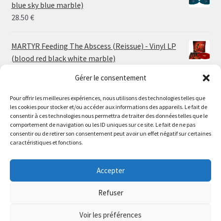
through
blue sky blue marble)
30.00 €
28.50
€
MARTYR Feeding The Abscess (Reissue) - Vinyl LP
(blood red black white marble)
23.00
€
Gérer le consentement
Pour offrir les meilleures expériences, nous utilisons des technologies telles que
MARTYR Warp Zone (Reissue) - Vinyl LP (swamp
les cookies pour stocker et/ou accéder aux informations des appareils. Le fait de
green orange marble)
Le magasin de Lyon sera fermé du 30 juillet au 17 août
consentir à ces technologies nous permettra de traiter des données telles que le
23.00
€
comportement de navigation ou les ID uniques sur ce site. Le fait de ne pas
inclus. Les commandes seront expédiées à partir du 18
consentir ou de retirer son consentement peut avoir un effet négatif sur certaines
août.
caractéristiques et fonctions.
CONVULSE World Without God - Vinyl LP (sea blue
//
white galaxy)
The physical record shop will be closed from july 30th to
Accepter
23.00
€
august 17th included. Online orders will start shipping on
august 18th.
Refuser
Dismiss
Voir les préférences