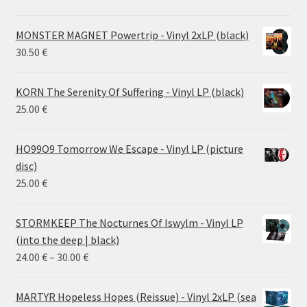
MONSTER MAGNET Powertrip - Vinyl 2xLP (black)
30.50
€
KORN The Serenity Of Suffering - Vinyl LP (black)
25.00
€
HO99O9 Tomorrow We Escape - Vinyl LP (picture
disc)
25.00
€
STORMKEEP The Nocturnes Of Iswylm - Vinyl LP
(into the deep | black)
Price
24.00
€
–
30.00
€
range:
24.00 €
MARTYR Hopeless Hopes (Reissue) - Vinyl 2xLP (sea