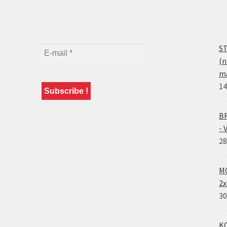
ST
(n
ma
14
BR
- 
28
MO
2x
30
KO