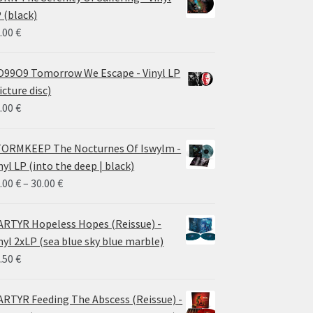
 (black)
.00
€
99O9 Tomorrow We Escape - Vinyl LP
icture disc)
.00
€
ORMKEEP The Nocturnes Of Iswylm -
nyl LP (into the deep | black)
Price
.00
€
–
30.00
€
range:
24.00 €
RTYR Hopeless Hopes (Reissue) -
through
nyl 2xLP (sea blue sky blue marble)
30.00 €
.50
€
RTYR Feeding The Abscess (Reissue) -