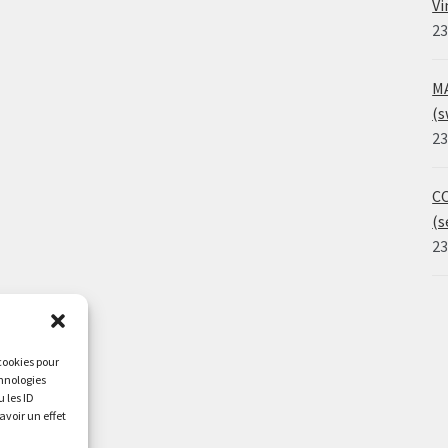
Vi
23
MA
(s
23
CO
(s
23
 cookies pour
chnologies
 les ID
avoir un effet