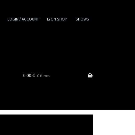
LOGIN / ACCOUNT
LYON SHOP
SHOWS
0.00
€
0 items