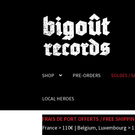
Skip
Skip
to
to
navigation
content
SHOP
PRE-ORDERS
SOLDES / S
LOCAL HEROES
FRAIS DE PORT OFFERTS / FREE SHIPPIN
France > 110€ | Belgium, Luxembourg > 1