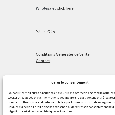
Wholesale :
click here
SUPPORT
Conditions Générales de Vente
Contact
Gérer le consentement
ÉCOLE DE BATTERIE
Pour offrir les meilleures expériences, nous utilisons des technologies telles que les
stocker et/ou accéder aux informations des appareils. Le fait de consentir à ces te
nous permettra de traiter des données telles que le comportement de navigation ou
Raphaël Aboulker
uniques sur ce site. Le fait de ne pas consentir ou de retirer son consentement peut 
négatif sur certaines caractéristiques et fonctions.
raphaelaboulker.com