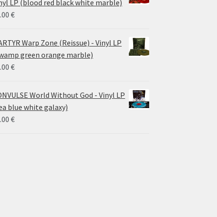
nyl LP (blood red black white marble)
.00
€
RTYR Warp Zone (Reissue) - Vinyl LP
wamp green orange marble)
.00
€
NVULSE World Without God - Vinyl LP
ea blue white galaxy)
.00
€