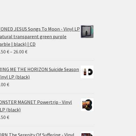
ONED JESUS Songs To Moon - Vinyl LP
atural transparent green purple
rble | black) | CD
Price
.50
€
–
26.00
€
range:
14.50 €
ING ME THE HORIZON Suicide Season
through
Vinyl LP (black)
26.00 €
.00
€
NSTER MAGNET Powertrip - Vinyl
LP (black)
.50
€
RN The Serenity Of Suffering - Vinyl