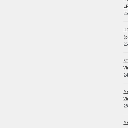
LP
25
HO
(p
25
ST
Vi
24
MA
Vi
28
MA