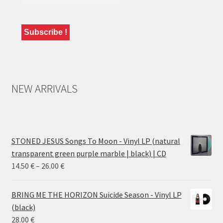
NEW ARRIVALS
STONED JESUS Songs To Moon - Vinyl LP (natural
transparent green purple marble | black) | CD
Price
14.50
€
–
26.00
€
range:
14.50 €
BRING ME THE HORIZON Suicide Season - Vinyl LP
through
(black)
26.00 €
28.00
€