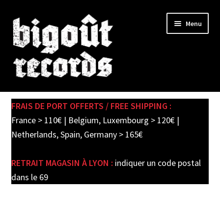
Skip
Skip
Menu
to
to
navigation
content
Expand
SHOP
child
FRAIS DE PORT OFFERTS / FREE SHIPPING :
menu
PRE-ORDERS
France > 110€ | Belgium, Luxembourg > 120€ |
Netherlands, Spain, Germany > 165€
SOLDES / SALE
RETRAIT MAGASIN À LYON :
indiquer un code postal
CARTE CADEAU / GIFT CARD
dans le 69
LABEL