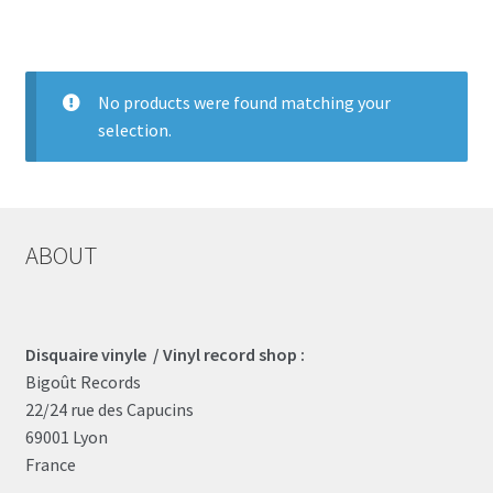
LOCAL HEROES
e
No products were found matching your
selection.
ABOUT
Disquaire vinyle / Vinyl record shop :
Bigoût Records
22/24 rue des Capucins
69001 Lyon
France