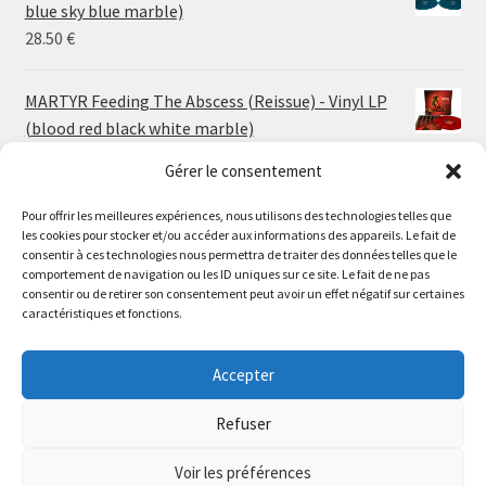
through
blue sky blue marble)
30.00 €
28.50
€
MARTYR Feeding The Abscess (Reissue) - Vinyl LP
(blood red black white marble)
23.00
€
Gérer le consentement
Pour offrir les meilleures expériences, nous utilisons des technologies telles que
MARTYR Warp Zone (Reissue) - Vinyl LP (swamp
les cookies pour stocker et/ou accéder aux informations des appareils. Le fait de
green orange marble)
Le magasin de Lyon sera fermé du 30 juillet au 17 août
consentir à ces technologies nous permettra de traiter des données telles que le
23.00
€
comportement de navigation ou les ID uniques sur ce site. Le fait de ne pas
inclus. Les commandes seront expédiées à partir du 18
consentir ou de retirer son consentement peut avoir un effet négatif sur certaines
août.
caractéristiques et fonctions.
CONVULSE World Without God - Vinyl LP (sea blue
//
white galaxy)
The physical record shop will be closed from july 30th to
Accepter
23.00
€
august 17th included. Online orders will start shipping on
august 18th.
Refuser
Dismiss
Voir les préférences