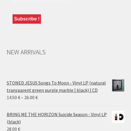
NEW ARRIVALS
STONED JESUS Songs To Moon - Vinyl LP (natural
transparent green purple marble | black) | CD
Price
14.50
€
–
26.00
€
range:
14.50 €
BRING ME THE HORIZON Suicide Season - Vinyl LP
through
(black)
26.00 €
28.00
€