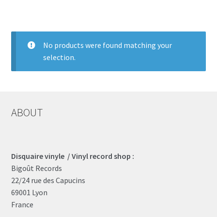
LOCAL HEROES
e
No products were found matching your
selection.
ABOUT
Disquaire vinyle / Vinyl record shop :
Bigoût Records
22/24 rue des Capucins
69001 Lyon
France