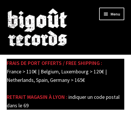
Skip
Skip
Menu
to
to
navigation
content
Expand
SHOP
child
FRAIS DE PORT OFFERTS / FREE SHIPPING :
menu
PRE-ORDERS
France > 110€ | Belgium, Luxembourg > 120€ |
Netherlands, Spain, Germany > 165€
SOLDES / SALE
RETRAIT MAGASIN À LYON :
indiquer un code postal
CARTE CADEAU / GIFT CARD
dans le 69
LABEL