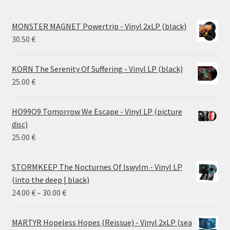
MONSTER MAGNET Powertrip - Vinyl 2xLP (black)
30.50
€
KORN The Serenity Of Suffering - Vinyl LP (black)
25.00
€
HO99O9 Tomorrow We Escape - Vinyl LP (picture
disc)
25.00
€
STORMKEEP The Nocturnes Of Iswylm - Vinyl LP
(into the deep | black)
Price
24.00
€
–
30.00
€
range:
24.00 €
MARTYR Hopeless Hopes (Reissue) - Vinyl 2xLP (sea