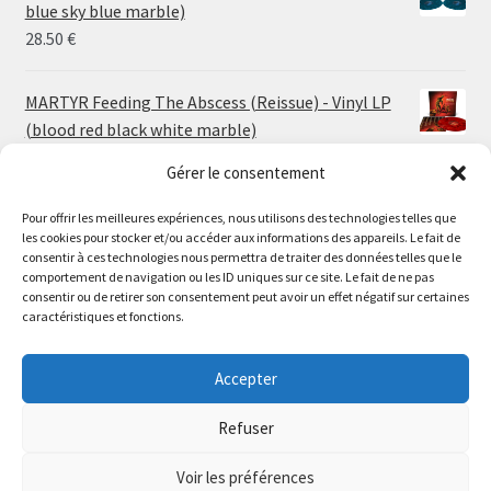
through
blue sky blue marble)
30.00 €
28.50
€
MARTYR Feeding The Abscess (Reissue) - Vinyl LP
(blood red black white marble)
23.00
€
Gérer le consentement
Pour offrir les meilleures expériences, nous utilisons des technologies telles que
MARTYR Warp Zone (Reissue) - Vinyl LP (swamp
les cookies pour stocker et/ou accéder aux informations des appareils. Le fait de
green orange marble)
Le magasin de Lyon sera fermé du 30 juillet au 17 août
consentir à ces technologies nous permettra de traiter des données telles que le
23.00
€
comportement de navigation ou les ID uniques sur ce site. Le fait de ne pas
inclus. Les commandes seront expédiées à partir du 18
consentir ou de retirer son consentement peut avoir un effet négatif sur certaines
août.
caractéristiques et fonctions.
CONVULSE World Without God - Vinyl LP (sea blue
//
white galaxy)
The physical record shop will be closed from july 30th to
Accepter
23.00
€
august 17th included. Online orders will start shipping on
august 18th.
Refuser
Dismiss
Voir les préférences