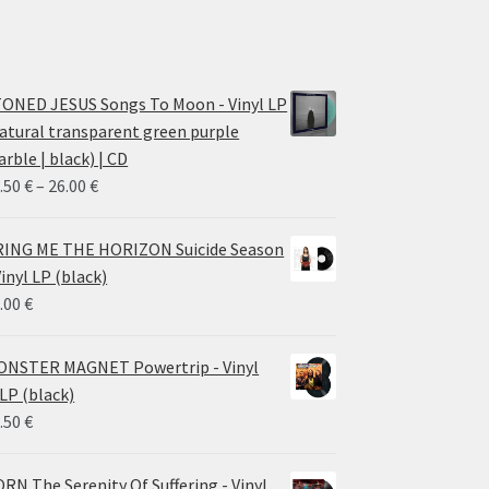
ONED JESUS Songs To Moon - Vinyl LP
atural transparent green purple
rble | black) | CD
Price
.50
€
–
26.00
€
range:
14.50 €
ING ME THE HORIZON Suicide Season
through
Vinyl LP (black)
26.00 €
.00
€
NSTER MAGNET Powertrip - Vinyl
LP (black)
.50
€
RN The Serenity Of Suffering - Vinyl