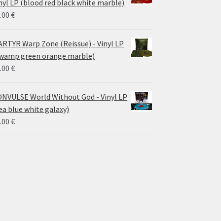
nyl LP (blood red black white marble)
.00
€
RTYR Warp Zone (Reissue) - Vinyl LP
wamp green orange marble)
.00
€
NVULSE World Without God - Vinyl LP
ea blue white galaxy)
.00
€