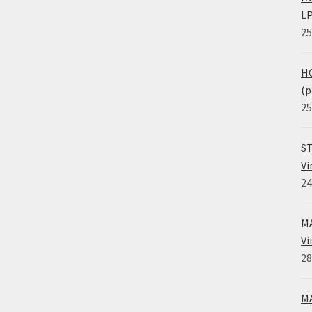
LP
25
HO
(p
25
ST
Vi
24
MA
Vi
28
MA