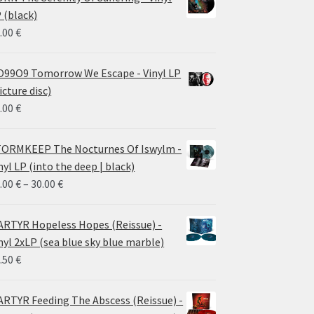
 (black)
.00
€
99O9 Tomorrow We Escape - Vinyl LP
icture disc)
.00
€
ORMKEEP The Nocturnes Of Iswylm -
nyl LP (into the deep | black)
Price
.00
€
–
30.00
€
range:
24.00 €
RTYR Hopeless Hopes (Reissue) -
through
nyl 2xLP (sea blue sky blue marble)
30.00 €
.50
€
RTYR Feeding The Abscess (Reissue) -