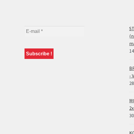
ST
(n
ma
14
BR
- 
28
MO
2x
30
KO