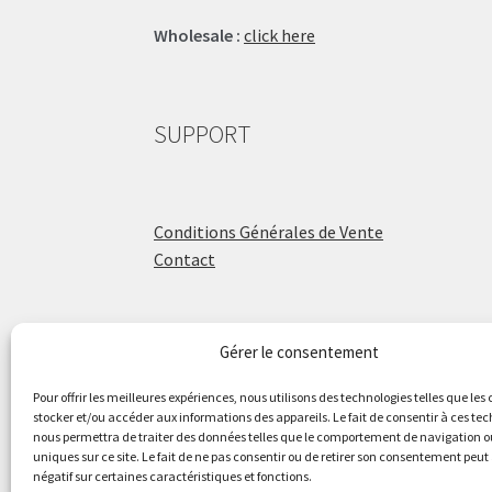
Wholesale :
click here
SUPPORT
Conditions Générales de Vente
Contact
Gérer le consentement
ÉCOLE DE BATTERIE
Pour offrir les meilleures expériences, nous utilisons des technologies telles que les
stocker et/ou accéder aux informations des appareils. Le fait de consentir à ces te
nous permettra de traiter des données telles que le comportement de navigation ou
Raphaël Aboulker
uniques sur ce site. Le fait de ne pas consentir ou de retirer son consentement peut 
négatif sur certaines caractéristiques et fonctions.
raphaelaboulker.com