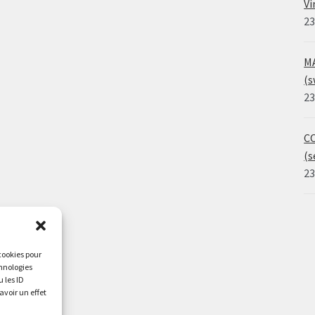
Vi
23
MA
(s
23
CO
(s
23
 cookies pour
chnologies
 les ID
avoir un effet