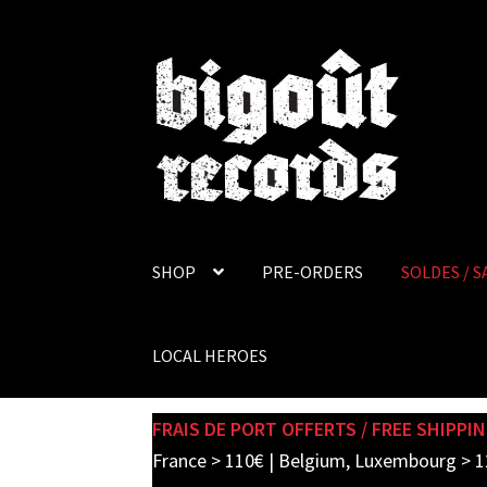
Skip
Skip
to
to
navigation
content
SHOP
PRE-ORDERS
SOLDES / S
LOCAL HEROES
FRAIS DE PORT OFFERTS / FREE SHIPPIN
France > 110€ | Belgium, Luxembourg > 1