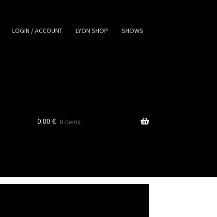
LOGIN / ACCOUNT
LYON SHOP
SHOWS
0.00
€
0 items