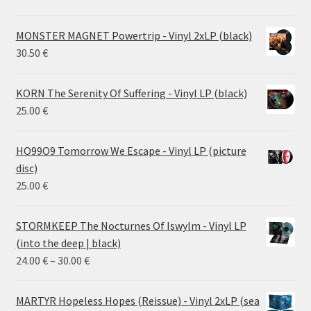
MONSTER MAGNET Powertrip - Vinyl 2xLP (black)
30.50
€
KORN The Serenity Of Suffering - Vinyl LP (black)
25.00
€
HO99O9 Tomorrow We Escape - Vinyl LP (picture
disc)
25.00
€
STORMKEEP The Nocturnes Of Iswylm - Vinyl LP
(into the deep | black)
Price
24.00
€
–
30.00
€
range:
24.00 €
MARTYR Hopeless Hopes (Reissue) - Vinyl 2xLP (sea