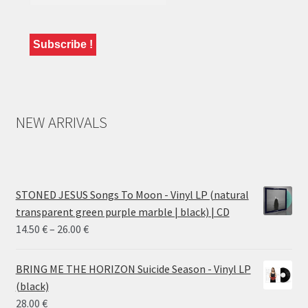
NEW ARRIVALS
STONED JESUS Songs To Moon - Vinyl LP (natural
transparent green purple marble | black) | CD
Price
14.50
€
–
26.00
€
range:
14.50 €
BRING ME THE HORIZON Suicide Season - Vinyl LP
through
(black)
26.00 €
28.00
€