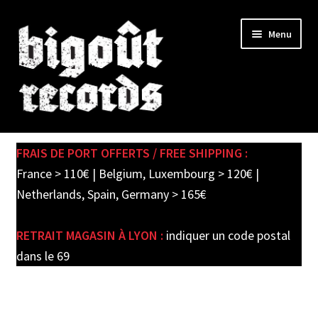
Skip
Skip
Menu
to
to
navigation
content
Expand
SHOP
child
FRAIS DE PORT OFFERTS / FREE SHIPPING :
menu
PRE-ORDERS
France > 110€ | Belgium, Luxembourg > 120€ |
Netherlands, Spain, Germany > 165€
SOLDES / SALE
RETRAIT MAGASIN À LYON :
indiquer un code postal
CARTE CADEAU / GIFT CARD
dans le 69
LABEL