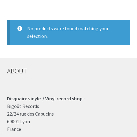
LOCAL HEROES
e
No products were found matching your
selection.
ABOUT
Disquaire vinyle / Vinyl record shop :
Bigoût Records
22/24 rue des Capucins
69001 Lyon
France