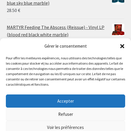
through
blue sky blue marble)
30.00 €
28.50
€
MARTYR Feeding The Abscess (Reissue) - Vinyl LP
(blood red black white marble)
23.00
€
Gérer le consentement
Pour offrir les meilleures expériences, nous utilisons des technologies telles que
MARTYR Warp Zone (Reissue) - Vinyl LP (swamp
les cookies pour stocker et/ou accéder aux informations des appareils. Le fait de
green orange marble)
Le magasin de Lyon sera fermé du 30 juillet au 17 août
consentir à ces technologies nous permettra de traiter des données telles que le
23.00
€
comportement de navigation ou les ID uniques sur ce site. Le fait de ne pas
inclus. Les commandes seront expédiées à partir du 18
consentir ou de retirer son consentement peut avoir un effet négatif sur certaines
août.
caractéristiques et fonctions.
CONVULSE World Without God - Vinyl LP (sea blue
//
white galaxy)
The physical record shop will be closed from july 30th to
Accepter
23.00
€
august 17th included. Online orders will start shipping on
august 18th.
Refuser
Dismiss
Voir les préférences