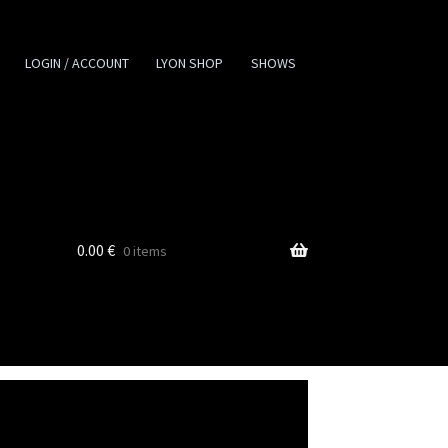
LOGIN / ACCOUNT
LYON SHOP
SHOWS
0.00
€
0 items