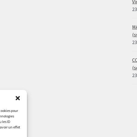
Vi
23
MA
(s
23
CO
(s
23
 cookies pour
chnologies
 les ID
avoir un effet