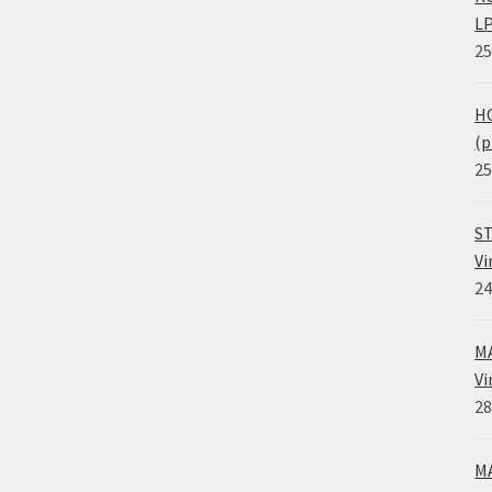
LP
25
HO
(p
25
ST
Vi
24
MA
Vi
28
MA