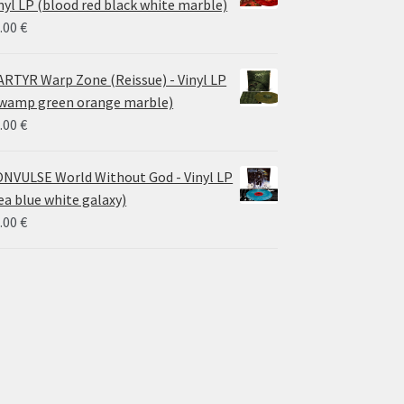
nyl LP (blood red black white marble)
.00
€
RTYR Warp Zone (Reissue) - Vinyl LP
wamp green orange marble)
.00
€
NVULSE World Without God - Vinyl LP
ea blue white galaxy)
.00
€