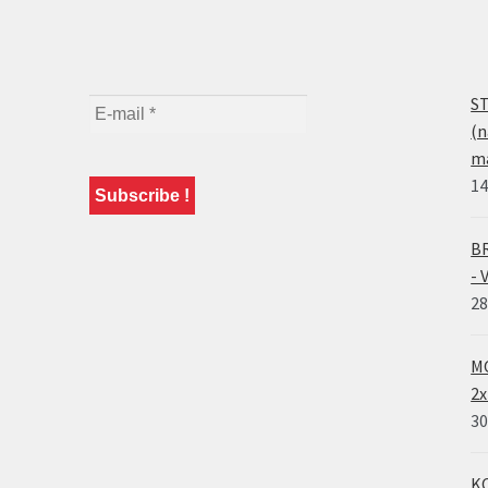
ST
(n
ma
14
BR
- 
28
MO
2x
30
KO