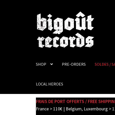
Skip
Skip
to
to
navigation
content
SHOP
PRE-ORDERS
SOLDES / S
LOCAL HEROES
FRAIS DE PORT OFFERTS / FREE SHIPPIN
France > 110€ | Belgium, Luxembourg > 1