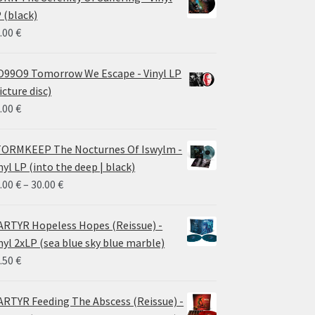
 (black)
.00
€
99O9 Tomorrow We Escape - Vinyl LP
icture disc)
.00
€
ORMKEEP The Nocturnes Of Iswylm -
nyl LP (into the deep | black)
Price
.00
€
–
30.00
€
range:
24.00 €
RTYR Hopeless Hopes (Reissue) -
through
nyl 2xLP (sea blue sky blue marble)
30.00 €
.50
€
RTYR Feeding The Abscess (Reissue) -