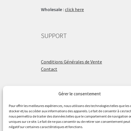
Wholesale :
click here
SUPPORT
Conditions Générales de Vente
Contact
Gérer le consentement
ÉCOLE DE BATTERIE
Pour offrir les meilleures expériences, nous utilisons des technologies telles que les
stocker et/ou accéder aux informations des appareils. Le fait de consentir à ces te
nous permettra de traiter des données telles que le comportement de navigation ou
Raphaël Aboulker
uniques sur ce site. Le fait de ne pas consentir ou de retirer son consentement peut 
négatif sur certaines caractéristiques et fonctions.
raphaelaboulker.com