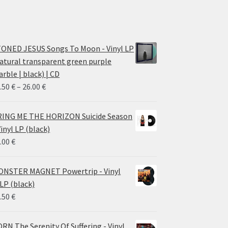
ONED JESUS Songs To Moon - Vinyl LP
atural transparent green purple
rble | black) | CD
Price
.50
€
–
26.00
€
range:
14.50 €
ING ME THE HORIZON Suicide Season
through
Vinyl LP (black)
26.00 €
.00
€
NSTER MAGNET Powertrip - Vinyl
LP (black)
.50
€
RN The Serenity Of Suffering - Vinyl