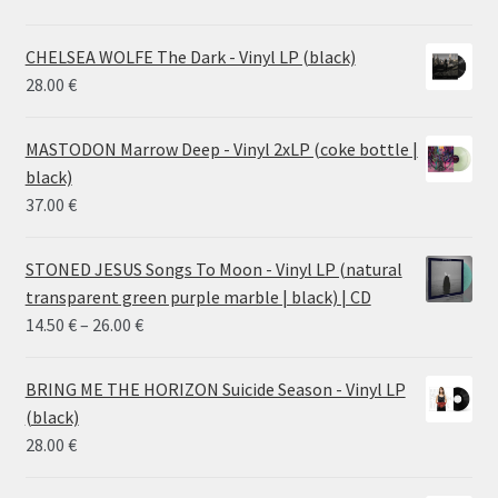
CHELSEA WOLFE The Dark - Vinyl LP (black)
28.00
€
MASTODON Marrow Deep - Vinyl 2xLP (coke bottle |
black)
37.00
€
STONED JESUS Songs To Moon - Vinyl LP (natural
transparent green purple marble | black) | CD
Price
14.50
€
–
26.00
€
range:
14.50 €
BRING ME THE HORIZON Suicide Season - Vinyl LP
through
(black)
26.00 €
28.00
€