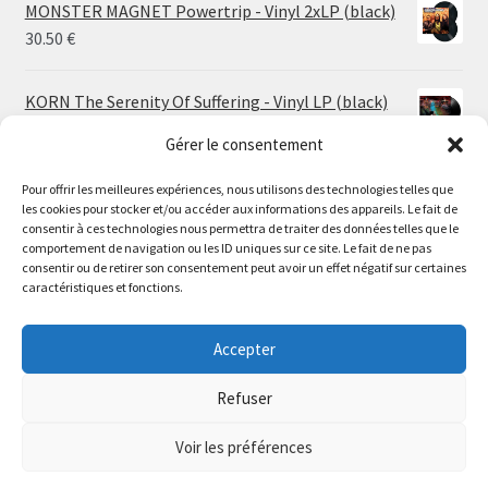
MONSTER MAGNET Powertrip - Vinyl 2xLP (black)
30.50
€
KORN The Serenity Of Suffering - Vinyl LP (black)
25.00
€
Gérer le consentement
Pour offrir les meilleures expériences, nous utilisons des technologies telles que
HO99O9 Tomorrow We Escape - Vinyl LP (picture
les cookies pour stocker et/ou accéder aux informations des appareils. Le fait de
disc)
Le magasin de Lyon sera fermé du 30 juillet au 17 août
consentir à ces technologies nous permettra de traiter des données telles que le
25.00
€
comportement de navigation ou les ID uniques sur ce site. Le fait de ne pas
inclus. Les commandes seront expédiées à partir du 18
consentir ou de retirer son consentement peut avoir un effet négatif sur certaines
août.
caractéristiques et fonctions.
STORMKEEP The Nocturnes Of Iswylm - Vinyl LP
//
(into the deep | black)
The physical record shop will be closed from july 30th to
Accepter
Price
24.00
€
–
30.00
€
august 17th included. Online orders will start shipping on
range:
august 18th.
Refuser
24.00 €
Dismiss
through
Voir les préférences
30.00 €
0