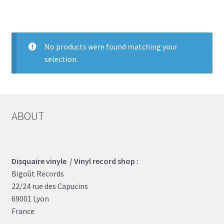
LOCAL HEROES
e
No products were found matching your
selection.
ABOUT
Disquaire vinyle / Vinyl record shop :
Bigoût Records
22/24 rue des Capucins
69001 Lyon
France