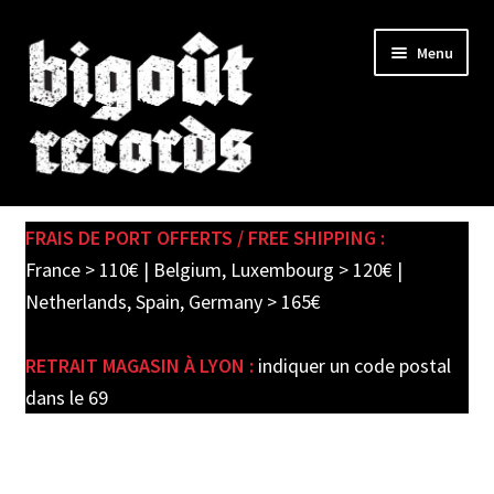
Skip
Skip
Menu
to
to
navigation
content
Expand
SHOP
child
FRAIS DE PORT OFFERTS / FREE SHIPPING :
menu
PRE-ORDERS
France > 110€ | Belgium, Luxembourg > 120€ |
Netherlands, Spain, Germany > 165€
SOLDES / SALE
RETRAIT MAGASIN À LYON :
indiquer un code postal
CARTE CADEAU / GIFT CARD
dans le 69
LABEL