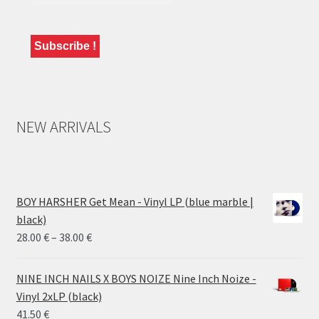
NEW ARRIVALS
BOY HARSHER Get Mean - Vinyl LP (blue marble |
black)
Price
28.00
€
–
38.00
€
range:
28.00 €
NINE INCH NAILS X BOYS NOIZE Nine Inch Noize -
through
Vinyl 2xLP (black)
38.00 €
41.50
€