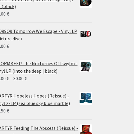
 (black)
.00
€
99O9 Tomorrow We Escape - Vinyl LP
icture disc)
.00
€
ORMKEEP The Nocturnes Of Iswylm -
nyl LP (into the deep | black)
Price
.00
€
–
30.00
€
range:
24.00 €
RTYR Hopeless Hopes (Reissue) -
through
nyl 2xLP (sea blue sky blue marble)
30.00 €
.50
€
RTYR Feeding The Abscess (Reissue) -