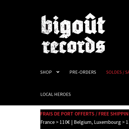
Skip
Skip
to
to
navigation
content
SHOP
PRE-ORDERS
SOLDES / S
LOCAL HEROES
FRAIS DE PORT OFFERTS / FREE SHIPPIN
France > 110€ | Belgium, Luxembourg > 1