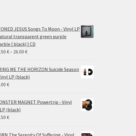
ONED JESUS Songs To Moon - Vinyl LP
atural transparent green purple
rble | black) | CD
Price
.50
€
–
26.00
€
range:
14.50 €
ING ME THE HORIZON Suicide Season
through
Vinyl LP (black)
26.00 €
.00
€
NSTER MAGNET Powertrip - Vinyl
LP (black)
.50
€
RN The Serenity Of Suffering - Vinyl