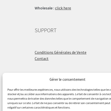
Wholesale :
click here
SUPPORT
Conditions Générales de Vente
Contact
Gérer le consentement
ÉCOLE DE BATTERIE
Pour offrir les meilleures expériences, nous utilisons des technologies telles que les
stocker et/ou accéder aux informations des appareils. Le fait de consentir à ces te
nous permettra de traiter des données telles que le comportement de navigation ou
Raphaël Aboulker
uniques sur ce site. Le fait de ne pas consentir ou de retirer son consentement peut 
négatif sur certaines caractéristiques et fonctions.
raphaelaboulker.com