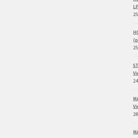
LP
25
HO
(p
25
ST
Vi
24
MA
Vi
28
MA