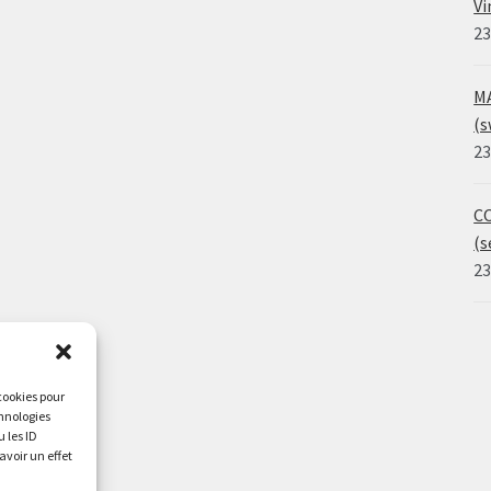
Vi
23
MA
(s
23
CO
(s
23
 cookies pour
chnologies
 les ID
avoir un effet