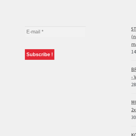
ST
(n
ma
14
BR
- 
28
MO
2x
30
KO