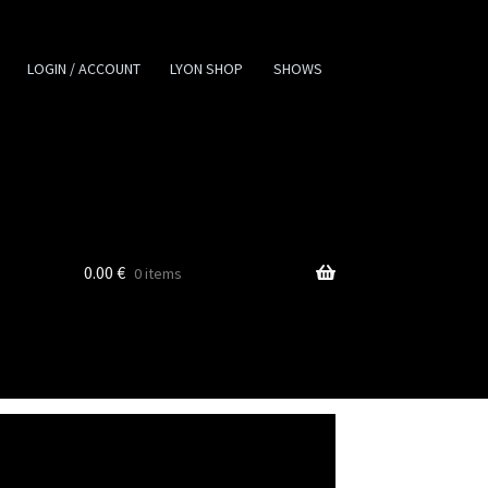
LOGIN / ACCOUNT
LYON SHOP
SHOWS
0.00
€
0 items