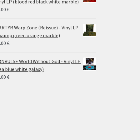
nyl LP (blood red black white marble)
.00
€
RTYR Warp Zone (Reissue) - Vinyl LP
wamp green orange marble)
.00
€
NVULSE World Without God - Vinyl LP
ea blue white galaxy)
.00
€