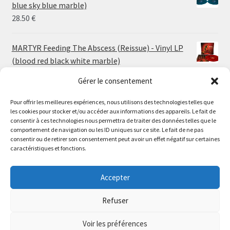
through
blue sky blue marble)
30.00 €
28.50
€
MARTYR Feeding The Abscess (Reissue) - Vinyl LP
(blood red black white marble)
23.00
€
Gérer le consentement
Pour offrir les meilleures expériences, nous utilisons des technologies telles que
MARTYR Warp Zone (Reissue) - Vinyl LP (swamp
les cookies pour stocker et/ou accéder aux informations des appareils. Le fait de
green orange marble)
Le magasin de Lyon sera fermé du 30 juillet au 17 août
consentir à ces technologies nous permettra de traiter des données telles que le
23.00
€
comportement de navigation ou les ID uniques sur ce site. Le fait de ne pas
inclus. Les commandes seront expédiées à partir du 18
consentir ou de retirer son consentement peut avoir un effet négatif sur certaines
août.
caractéristiques et fonctions.
CONVULSE World Without God - Vinyl LP (sea blue
//
white galaxy)
The physical record shop will be closed from july 30th to
Accepter
23.00
€
august 17th included. Online orders will start shipping on
august 18th.
Refuser
Dismiss
Voir les préférences