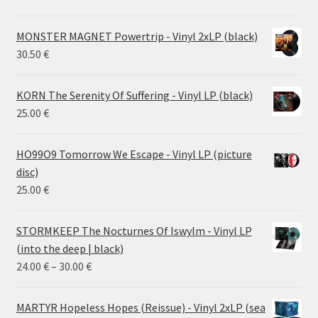
MONSTER MAGNET Powertrip - Vinyl 2xLP (black)
30.50
€
KORN The Serenity Of Suffering - Vinyl LP (black)
25.00
€
HO99O9 Tomorrow We Escape - Vinyl LP (picture
disc)
25.00
€
STORMKEEP The Nocturnes Of Iswylm - Vinyl LP
(into the deep | black)
Price
24.00
€
–
30.00
€
range:
24.00 €
MARTYR Hopeless Hopes (Reissue) - Vinyl 2xLP (sea