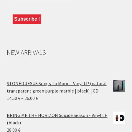
NEW ARRIVALS
STONED JESUS Songs To Moon - Vinyl LP (natural
transparent green purple marble | black) | CD
Price
14.50
€
–
26.00
€
range:
14.50 €
BRING ME THE HORIZON Suicide Season - Vinyl LP
through
(black)
26.00 €
28.00
€