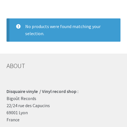
LOCAL HEROES
e
No products were found matching your
selection.
ABOUT
Disquaire vinyle / Vinyl record shop :
Bigoût Records
22/24 rue des Capucins
69001 Lyon
France