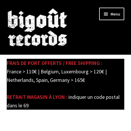
Skip
Skip
Menu
to
to
navigation
content
Expand
SHOP
child
FRAIS DE PORT OFFERTS / FREE SHIPPING :
menu
PRE-ORDERS
France > 110€ | Belgium, Luxembourg > 120€ |
Netherlands, Spain, Germany > 165€
SOLDES / SALE
RETRAIT MAGASIN À LYON :
indiquer un code postal
CARTE CADEAU / GIFT CARD
dans le 69
LABEL