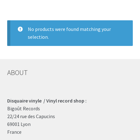
LOCAL HEROES
e
No products were found matching your
selection.
ABOUT
Disquaire vinyle / Vinyl record shop :
Bigoût Records
22/24 rue des Capucins
69001 Lyon
France