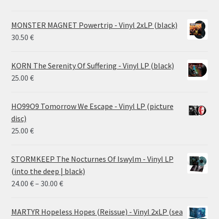
MONSTER MAGNET Powertrip - Vinyl 2xLP (black)
30.50
€
KORN The Serenity Of Suffering - Vinyl LP (black)
25.00
€
HO99O9 Tomorrow We Escape - Vinyl LP (picture
disc)
25.00
€
STORMKEEP The Nocturnes Of Iswylm - Vinyl LP
(into the deep | black)
Price
24.00
€
–
30.00
€
range:
24.00 €
MARTYR Hopeless Hopes (Reissue) - Vinyl 2xLP (sea