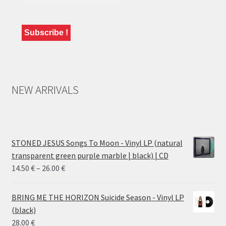
NEW ARRIVALS
STONED JESUS Songs To Moon - Vinyl LP (natural
transparent green purple marble | black) | CD
Price
14.50
€
–
26.00
€
range:
14.50 €
BRING ME THE HORIZON Suicide Season - Vinyl LP
through
(black)
26.00 €
28.00
€