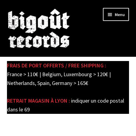
Skip
Skip
Menu
to
to
navigation
content
Expand
SHOP
child
FRAIS DE PORT OFFERTS / FREE SHIPPING :
menu
PRE-ORDERS
France > 110€ | Belgium, Luxembourg > 120€ |
Netherlands, Spain, Germany > 165€
SOLDES / SALE
RETRAIT MAGASIN À LYON :
indiquer un code postal
CARTE CADEAU / GIFT CARD
dans le 69
LABEL