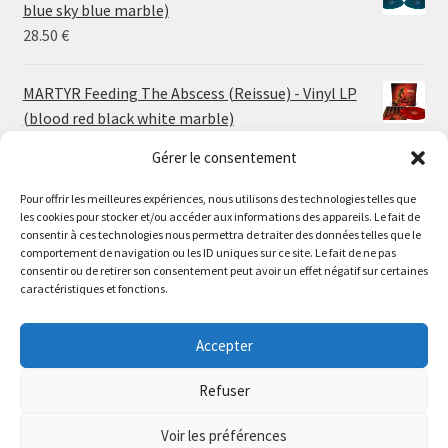
through
blue sky blue marble)
30.00 €
28.50
€
MARTYR Feeding The Abscess (Reissue) - Vinyl LP
(blood red black white marble)
23.00
€
Gérer le consentement
Pour offrir les meilleures expériences, nous utilisons des technologies telles que
MARTYR Warp Zone (Reissue) - Vinyl LP (swamp
les cookies pour stocker et/ou accéder aux informations des appareils. Le fait de
green orange marble)
Le magasin de Lyon sera fermé du 30 juillet au 17 août
consentir à ces technologies nous permettra de traiter des données telles que le
23.00
€
comportement de navigation ou les ID uniques sur ce site. Le fait de ne pas
inclus. Les commandes seront expédiées à partir du 18
consentir ou de retirer son consentement peut avoir un effet négatif sur certaines
août.
caractéristiques et fonctions.
CONVULSE World Without God - Vinyl LP (sea blue
//
white galaxy)
The physical record shop will be closed from july 30th to
Accepter
23.00
€
august 17th included. Online orders will start shipping on
august 18th.
Refuser
Dismiss
Voir les préférences