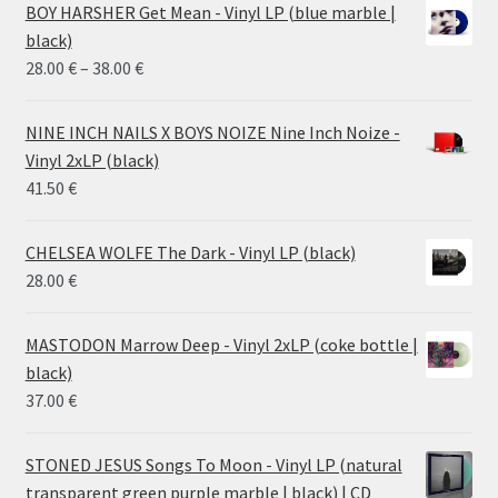
BOY HARSHER Get Mean - Vinyl LP (blue marble |
black)
Price
28.00
€
–
38.00
€
range:
28.00 €
NINE INCH NAILS X BOYS NOIZE Nine Inch Noize -
through
Vinyl 2xLP (black)
38.00 €
41.50
€
CHELSEA WOLFE The Dark - Vinyl LP (black)
28.00
€
MASTODON Marrow Deep - Vinyl 2xLP (coke bottle |
black)
37.00
€
STONED JESUS Songs To Moon - Vinyl LP (natural
transparent green purple marble | black) | CD