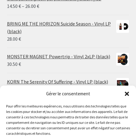
Price
14.50
€
–
26.00
€
range:
14.50 €
BRING ME THE HORIZON Suicide Season - Vinyl LP
through
(black)
26.00 €
28.00
€
MONSTER MAGNET Powertrip - Vinyl 2xLP (black)
30.50
€
KORN The Serenity Of Suffering - Vinyl LP (black)
25.00
€
Gérer le consentement
Pour offrir les meilleures expériences, nous utilisons des technologies telles que
HO99O9 Tomorrow We Escape - Vinyl LP (picture
les cookies pour stocker et/ou accéder aux informations des appareils. Le fait de
disc)
Le magasin de Lyon sera fermé du 30 juillet au 17 août
consentir à ces technologies nous permettra de traiter des données telles que le
25.00
€
comportement de navigation ou les ID uniques sur ce site. Le fait de ne pas
inclus. Les commandes seront expédiées à partir du 18
consentir ou de retirer son consentement peut avoir un effet négatif sur certaines
août.
caractéristiques et fonctions.