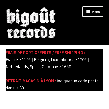
Skip
Skip
Menu
to
to
navigation
content
Expand
SHOP
child
FRAIS DE PORT OFFERTS / FREE SHIPPING :
menu
PRE-ORDERS
France > 110€ | Belgium, Luxembourg > 120€ |
Netherlands, Spain, Germany > 165€
SOLDES / SALE
RETRAIT MAGASIN À LYON :
indiquer un code postal
CARTE CADEAU / GIFT CARD
dans le 69
LABEL