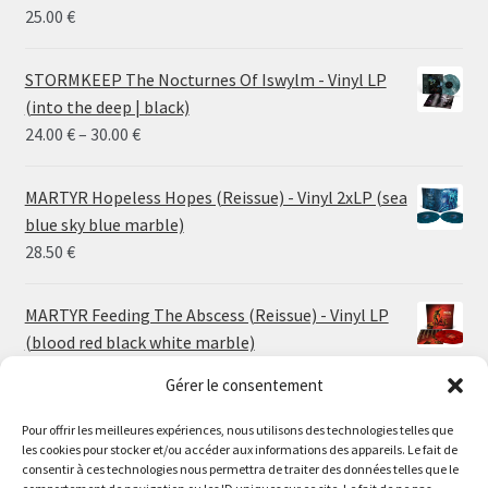
25.00
€
STORMKEEP The Nocturnes Of Iswylm - Vinyl LP
(into the deep | black)
Price
24.00
€
–
30.00
€
range:
24.00 €
MARTYR Hopeless Hopes (Reissue) - Vinyl 2xLP (sea
through
blue sky blue marble)
30.00 €
28.50
€
MARTYR Feeding The Abscess (Reissue) - Vinyl LP
(blood red black white marble)
23.00
€
Gérer le consentement
Pour offrir les meilleures expériences, nous utilisons des technologies telles que
MARTYR Warp Zone (Reissue) - Vinyl LP (swamp
les cookies pour stocker et/ou accéder aux informations des appareils. Le fait de
green orange marble)
Le magasin de Lyon sera fermé du 30 juillet au 17 août
consentir à ces technologies nous permettra de traiter des données telles que le
23.00
€