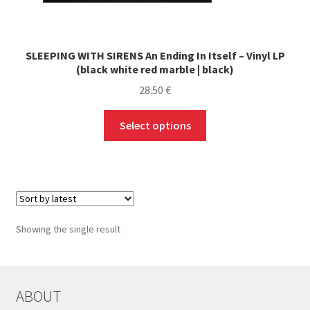
SLEEPING WITH SIRENS An Ending In Itself – Vinyl LP
(black white red marble | black)
28.50
€
This
Select options
product
has
multiple
variants.
The
options
Showing the single result
may
be
chosen
on
ABOUT
the