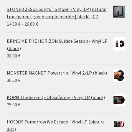
STONED JESUS Songs To Moon - Vinyl LP (natural
transparent green purple marble | black) | CD
Price
14.50
€
–
26.00
€
range:
14.50 €
BRING ME THE HORIZON Suicide Season - Vinyl LP
through
(black)
26.00 €
28.00
€
MONSTER MAGNET Powertrip - Vinyl 2xLP (black)
30.50
€
KORN The Serenity Of Suffering - Vinyl LP (black)
25.00
€
HO99O9 Tomorrow We Escape - Vinyl LP (picture
disc)