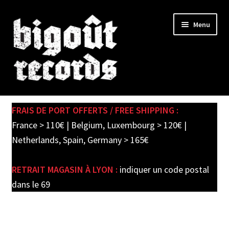
Skip
Skip
Menu
to
to
navigation
content
Expand
SHOP
child
FRAIS DE PORT OFFERTS / FREE SHIPPING :
menu
PRE-ORDERS
France > 110€ | Belgium, Luxembourg > 120€ |
Netherlands, Spain, Germany > 165€
SOLDES / SALE
RETRAIT MAGASIN À LYON :
indiquer un code postal
CARTE CADEAU / GIFT CARD
dans le 69
LABEL