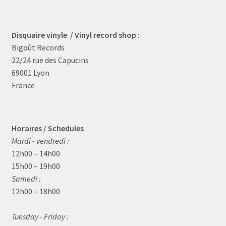
product
page
Disquaire vinyle / Vinyl record shop :
Bigoût Records
22/24 rue des Capucins
69001 Lyon
France
Horaires / Schedules
Mardi - vendredi :
12h00 – 14h00
15h00 – 19h00
Samedi :
12h00 – 18h00
Tuesday - Friday :