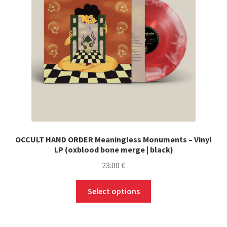
OCCULT HAND ORDER Meaningless Monuments – Vinyl
LP (oxblood bone merge | black)
23.00
€
This
Select options
product
has
multiple