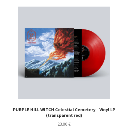
variants.
The
options
may
be
chosen
on
the
product
page
PURPLE HILL WITCH Celestial Cemetery – Vinyl LP
(transparent red)
23.00
€