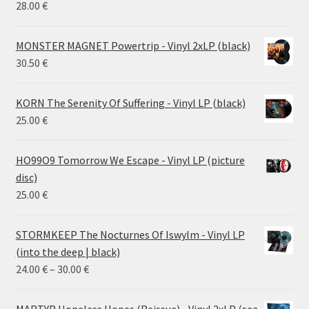
28.00
€
MONSTER MAGNET Powertrip - Vinyl 2xLP (black)
30.50
€
KORN The Serenity Of Suffering - Vinyl LP (black)
25.00
€
HO99O9 Tomorrow We Escape - Vinyl LP (picture
disc)
25.00
€
STORMKEEP The Nocturnes Of Iswylm - Vinyl LP
(into the deep | black)
Price
24.00
€
–
30.00
€
range:
24.00 €
MARTYR Hopeless Hopes (Reissue) - Vinyl 2xLP (sea