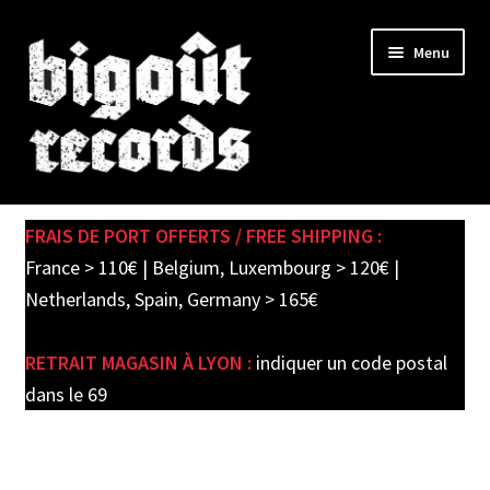
Skip
Skip
Menu
to
to
navigation
content
Expand
SHOP
child
FRAIS DE PORT OFFERTS / FREE SHIPPING :
menu
PRE-ORDERS
France > 110€ | Belgium, Luxembourg > 120€ |
Netherlands, Spain, Germany > 165€
SOLDES / SALE
RETRAIT MAGASIN À LYON :
indiquer un code postal
CARTE CADEAU / GIFT CARD
dans le 69
LABEL