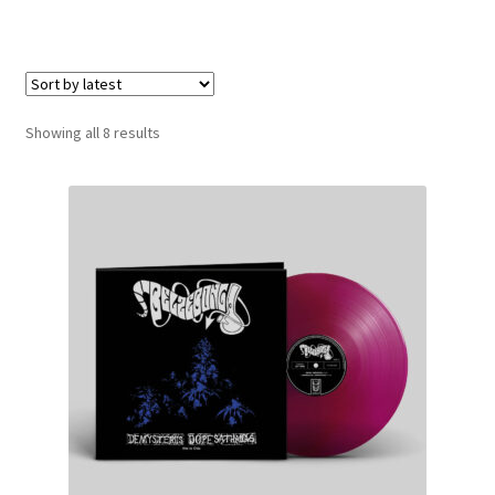
LOCAL HEROES
e
Sorted
Showing all 8 results
by
latest