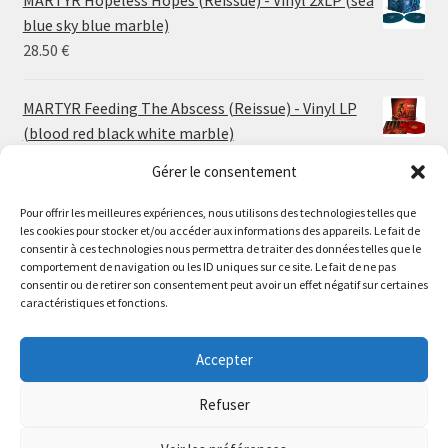
through
blue sky blue marble)
30.00 €
28.50
€
MARTYR Feeding The Abscess (Reissue) - Vinyl LP
(blood red black white marble)
23.00
€
Gérer le consentement
Pour offrir les meilleures expériences, nous utilisons des technologies telles que
MARTYR Warp Zone (Reissue) - Vinyl LP (swamp
les cookies pour stocker et/ou accéder aux informations des appareils. Le fait de
green orange marble)
Le magasin de Lyon sera fermé du 30 juillet au 17 août
consentir à ces technologies nous permettra de traiter des données telles que le
23.00
€
comportement de navigation ou les ID uniques sur ce site. Le fait de ne pas
inclus. Les commandes seront expédiées à partir du 18
consentir ou de retirer son consentement peut avoir un effet négatif sur certaines
août.
caractéristiques et fonctions.
CONVULSE World Without God - Vinyl LP (sea blue
//
white galaxy)
The physical record shop will be closed from july 30th to
Accepter
23.00
€
august 17th included. Online orders will start shipping on
august 18th.
Refuser
Dismiss