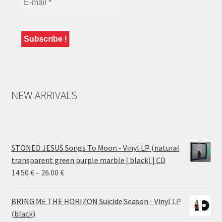
NEW ARRIVALS
STONED JESUS Songs To Moon - Vinyl LP (natural
transparent green purple marble | black) | CD
Price
14.50
€
–
26.00
€
range:
14.50 €
BRING ME THE HORIZON Suicide Season - Vinyl LP
through
(black)
26.00 €