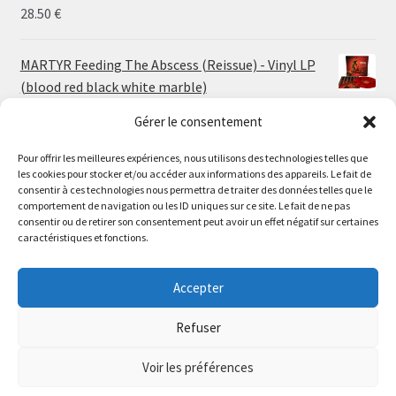
30.00 €
28.50
€
MARTYR Feeding The Abscess (Reissue) - Vinyl LP
(blood red black white marble)
23.00
€
Gérer le consentement
MARTYR Warp Zone (Reissue) - Vinyl LP (swamp
Pour offrir les meilleures expériences, nous utilisons des technologies telles que
les cookies pour stocker et/ou accéder aux informations des appareils. Le fait de
green orange marble)
Le magasin de Lyon sera fermé du 30 juillet au 17 août
consentir à ces technologies nous permettra de traiter des données telles que le
23.00
€
comportement de navigation ou les ID uniques sur ce site. Le fait de ne pas
inclus. Les commandes seront expédiées à partir du 18
consentir ou de retirer son consentement peut avoir un effet négatif sur certaines
août.
caractéristiques et fonctions.
CONVULSE World Without God - Vinyl LP (sea blue
//
white galaxy)
The physical record shop will be closed from july 30th to
Accepter
23.00
€
august 17th included. Online orders will start shipping on
august 18th.
Refuser
Dismiss
Voir les préférences
0