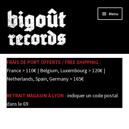
Skip
Skip
Menu
to
to
navigation
content
Expand
SHOP
child
FRAIS DE PORT OFFERTS / FREE SHIPPING :
menu
PRE-ORDERS
France > 110€ | Belgium, Luxembourg > 120€ |
Netherlands, Spain, Germany > 165€
SOLDES / SALE
RETRAIT MAGASIN À LYON :
indiquer un code postal
CARTE CADEAU / GIFT CARD
dans le 69
LABEL