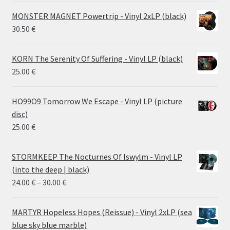
MONSTER MAGNET Powertrip - Vinyl 2xLP (black)
30.50
€
KORN The Serenity Of Suffering - Vinyl LP (black)
25.00
€
HO99O9 Tomorrow We Escape - Vinyl LP (picture
disc)
25.00
€
STORMKEEP The Nocturnes Of Iswylm - Vinyl LP
(into the deep | black)
Price
24.00
€
–
30.00
€
range:
24.00 €
MARTYR Hopeless Hopes (Reissue) - Vinyl 2xLP (sea
through
blue sky blue marble)