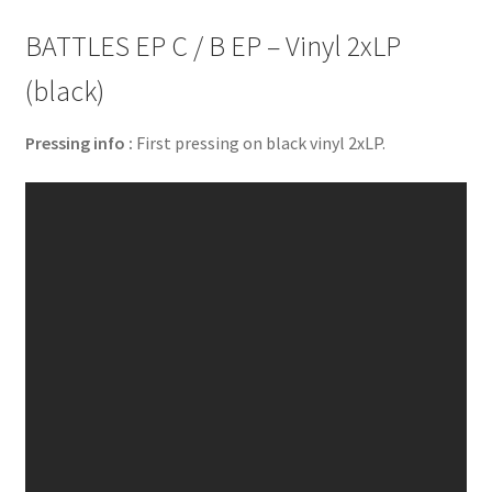
BATTLES EP C / B EP – Vinyl 2xLP
(black)
Pressing info :
First pressing on black vinyl 2xLP.