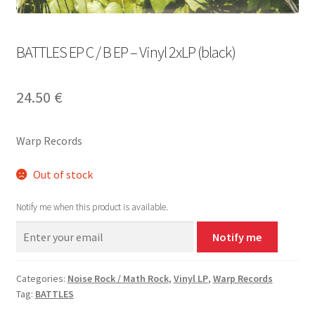
BATTLES EP C / B EP – Vinyl 2xLP (black)
24.50
€
Warp Records
Out of stock
Notify me when this product is available.
Notify me
Categories:
Noise Rock / Math Rock
,
Vinyl LP
,
Warp Records
Tag:
BATTLES