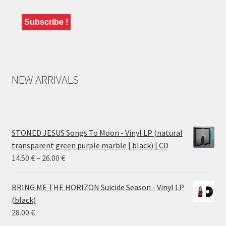
NEW ARRIVALS
STONED JESUS Songs To Moon - Vinyl LP (natural
transparent green purple marble | black) | CD
Price
14.50
€
–
26.00
€
range:
14.50 €
BRING ME THE HORIZON Suicide Season - Vinyl LP
through
(black)
26.00 €
28.00
€