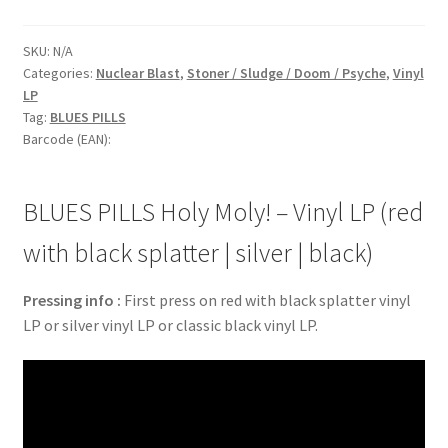
SKU:
N/A
Categories:
Nuclear Blast
,
Stoner / Sludge / Doom / Psyche
,
Vinyl
LP
Tag:
BLUES PILLS
Barcode (EAN):
BLUES PILLS Holy Moly! – Vinyl LP (red
with black splatter | silver | black)
Pressing info :
First press on red with black splatter vinyl
LP or silver vinyl LP or classic black vinyl LP.