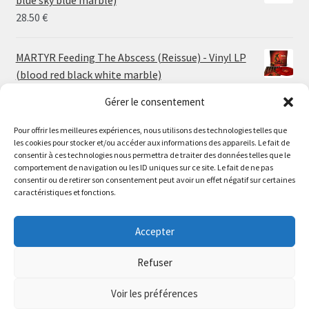
blue sky blue marble)
30.00 €
28.50
€
MARTYR Feeding The Abscess (Reissue) - Vinyl LP
(blood red black white marble)
23.00
€
Gérer le consentement
Pour offrir les meilleures expériences, nous utilisons des technologies telles que
MARTYR Warp Zone (Reissue) - Vinyl LP (swamp
les cookies pour stocker et/ou accéder aux informations des appareils. Le fait de
green orange marble)
Le magasin de Lyon sera fermé du 30 juillet au 17 août
consentir à ces technologies nous permettra de traiter des données telles que le
23.00
€
comportement de navigation ou les ID uniques sur ce site. Le fait de ne pas
inclus. Les commandes seront expédiées à partir du 18
consentir ou de retirer son consentement peut avoir un effet négatif sur certaines
août.
caractéristiques et fonctions.
CONVULSE World Without God - Vinyl LP (sea blue
//
white galaxy)
The physical record shop will be closed from july 30th to
Accepter
23.00
€
august 17th included. Online orders will start shipping on
august 18th.
Refuser
Dismiss
Voir les préférences