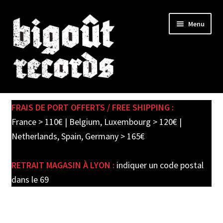
Skip
Skip
Menu
to
to
navigation
content
Expand
SHOP
child
FRAIS DE PORT OFFERTS / FREE SHIPPING :
menu
PRE-ORDERS
France > 110€ | Belgium, Luxembourg > 120€ |
Netherlands, Spain, Germany > 165€
SOLDES / SALE
RETRAIT MAGASIN À LYON :
indiquer un code postal
CARTE CADEAU / GIFT CARD
dans le 69
LABEL