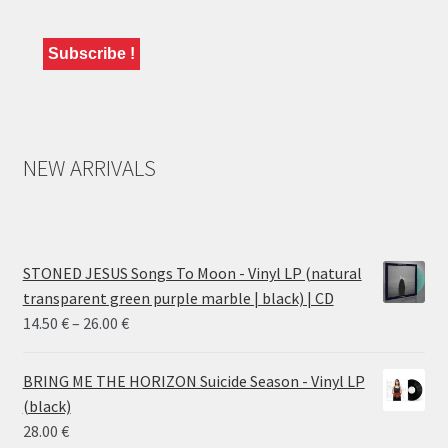
NEW ARRIVALS
STONED JESUS Songs To Moon - Vinyl LP (natural
transparent green purple marble | black) | CD
Price
14.50
€
–
26.00
€
range:
14.50 €
BRING ME THE HORIZON Suicide Season - Vinyl LP
through
(black)
26.00 €
28.00
€