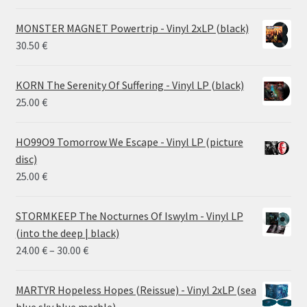
MONSTER MAGNET Powertrip - Vinyl 2xLP (black)
30.50
€
KORN The Serenity Of Suffering - Vinyl LP (black)
25.00
€
HO99O9 Tomorrow We Escape - Vinyl LP (picture
disc)
25.00
€
STORMKEEP The Nocturnes Of Iswylm - Vinyl LP
(into the deep | black)
Price
24.00
€
–
30.00
€
range:
24.00 €
MARTYR Hopeless Hopes (Reissue) - Vinyl 2xLP (sea
through