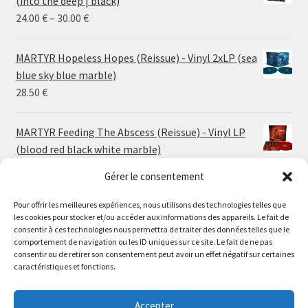
(into the deep | black)
Price
24.00
€
–
30.00
€
range:
24.00 €
MARTYR Hopeless Hopes (Reissue) - Vinyl 2xLP (sea
through
blue sky blue marble)
30.00 €
28.50
€
MARTYR Feeding The Abscess (Reissue) - Vinyl LP
(blood red black white marble)
23.00
€
Gérer le consentement
MARTYR Warp Zone (Reissue) - Vinyl LP (swamp
Pour offrir les meilleures expériences, nous utilisons des technologies telles que
les cookies pour stocker et/ou accéder aux informations des appareils. Le fait de
green orange marble)
Le magasin de Lyon sera fermé du 30 juillet au 17 août
consentir à ces technologies nous permettra de traiter des données telles que le
23.00
€
comportement de navigation ou les ID uniques sur ce site. Le fait de ne pas
inclus. Les commandes seront expédiées à partir du 18
consentir ou de retirer son consentement peut avoir un effet négatif sur certaines
août.
caractéristiques et fonctions.
CONVULSE World Without God - Vinyl LP (sea blue
//
white galaxy)
The physical record shop will be closed from july 30th to
Accepter