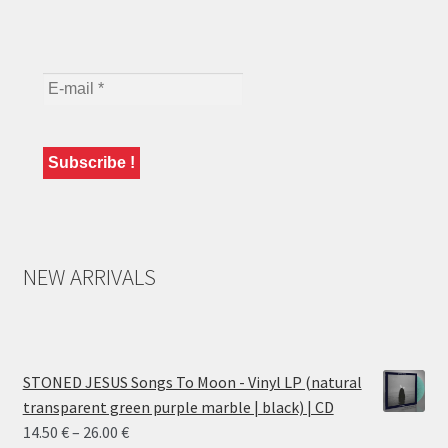
NEW ARRIVALS
STONED JESUS Songs To Moon - Vinyl LP (natural
transparent green purple marble | black) | CD
Price
14.50
€
–
26.00
€