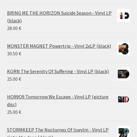
range:
14.50 €
BRING ME THE HORIZON Suicide Season - Vinyl LP
through
(black)
26.00 €
28.00
€
MONSTER MAGNET Powertrip - Vinyl 2xLP (black)
30.50
€
KORN The Serenity Of Suffering - Vinyl LP (black)
25.00
€
HO99O9 Tomorrow We Escape - Vinyl LP (picture
disc)
25.00
€
STORMKEEP The Nocturnes Of Iswylm - Vinyl LP