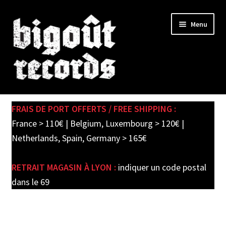
Skip
Skip
Menu
to
to
navigation
content
Expand
SHOP
child
FRAIS DE PORT OFFERTS / FREE SHIPPING :
menu
PRE-ORDERS
France > 110€ | Belgium, Luxembourg > 120€ |
Netherlands, Spain, Germany > 165€
SOLDES / SALE
RETRAIT MAGASIN À LYON :
indiquer un code postal
CARTE CADEAU / GIFT CARD
dans le 69
LABEL