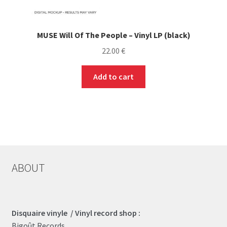
MUSE Will Of The People – Vinyl LP (black)
22.00
€
Add to cart
ABOUT
Disquaire vinyle / Vinyl record shop :
Bigoût Records