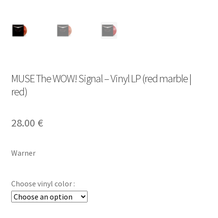
MUSE The WOW! Signal – Vinyl LP (red marble |
red)
28.00
€
Warner
Choose vinyl color :