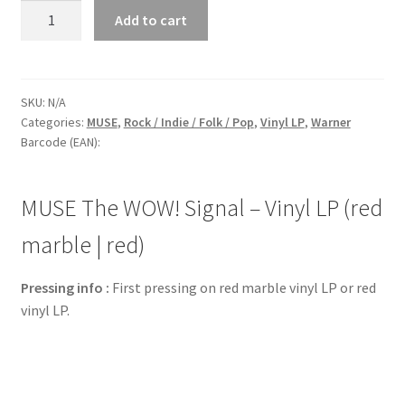
MUSE
Add to cart
The
WOW!
Signal
-
SKU:
N/A
Categories:
MUSE
,
Rock / Indie / Folk / Pop
,
Vinyl LP
,
Warner
Vinyl
Barcode (EAN):
LP
(red
marble
MUSE The WOW! Signal – Vinyl LP (red
|
red)
marble | red)
quantity
Pressing info :
First pressing on red marble vinyl LP or red
vinyl LP.