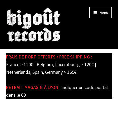
Skip
Skip
Menu
to
to
navigation
content
Expand
SHOP
child
FRAIS DE PORT OFFERTS / FREE SHIPPING :
menu
PRE-ORDERS
France > 110€ | Belgium, Luxembourg > 120€ |
Netherlands, Spain, Germany > 165€
SOLDES / SALE
RETRAIT MAGASIN À LYON :
indiquer un code postal
CARTE CADEAU / GIFT CARD
dans le 69
LABEL