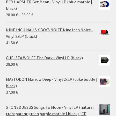
BOY HARSHER Get Mean - Vinyl LP (blue marble |
black)
Price
28.00
€
–
38.00
€
range:
28.00 €
NINE INCH NAILS X BOYS NOIZE Nine Inch Noize -
through
Vinyl 2xLP (black)
38.00 €
41.50
€
CHELSEA WOLFE The Dark - Vinyl LP (black)
28.00
€
MASTODON Marrow Deep - Vinyl 2xLP (coke bottle |
black)
37.00
€
STONED JESUS Songs To Moon - Vinyl LP (natural
transparent green purple marble | black) | CD