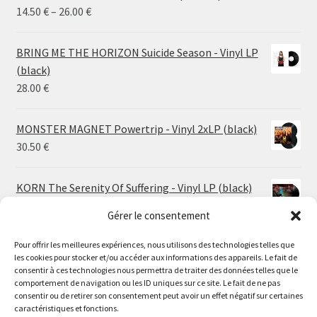
Price
14.50
€
–
26.00
€
range:
14.50 €
BRING ME THE HORIZON Suicide Season - Vinyl LP
through
(black)
26.00 €
28.00
€
MONSTER MAGNET Powertrip - Vinyl 2xLP (black)
30.50
€
KORN The Serenity Of Suffering - Vinyl LP (black)
25.00
€
Gérer le consentement
HO99O9 Tomorrow We Escape - Vinyl LP (picture
Pour offrir les meilleures expériences, nous utilisons des technologies telles que
les cookies pour stocker et/ou accéder aux informations des appareils. Le fait de
disc)
Le magasin de Lyon sera fermé du 30 juillet au 17 août
consentir à ces technologies nous permettra de traiter des données telles que le
25.00
€
comportement de navigation ou les ID uniques sur ce site. Le fait de ne pas
inclus. Les commandes seront expédiées à partir du 18
consentir ou de retirer son consentement peut avoir un effet négatif sur certaines
août.
caractéristiques et fonctions.