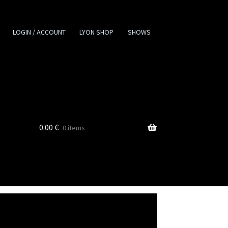
LOGIN / ACCOUNT
LYON SHOP
SHOWS
0.00
€
0 items