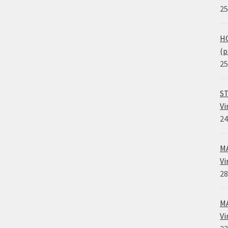
25
HO
(p
25
ST
Vi
24
MA
Vi
28
MA
Vi