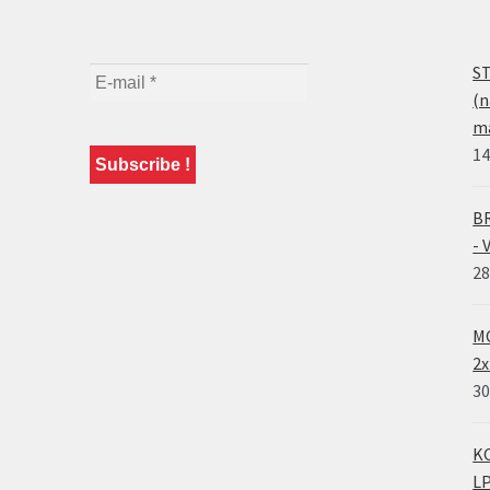
ST
(n
ma
14
BR
- 
28
MO
2x
30
KO
LP