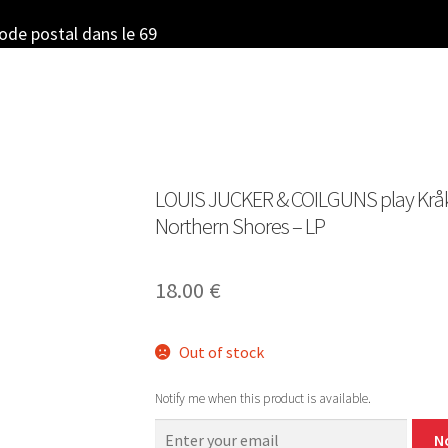
code postal dans le 69
LOUIS JUCKER & COILGUNS play Kråke
Northern Shores – LP
18.00
€
Out of stock
Notify me when this product is available.
N