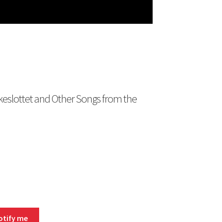
slottet and Other Songs from the
otify me