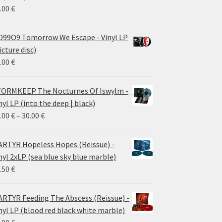
.00
€
99O9 Tomorrow We Escape - Vinyl LP
icture disc)
.00
€
ORMKEEP The Nocturnes Of Iswylm -
nyl LP (into the deep | black)
Price
.00
€
–
30.00
€
range:
24.00 €
RTYR Hopeless Hopes (Reissue) -
through
nyl 2xLP (sea blue sky blue marble)
30.00 €
.50
€
RTYR Feeding The Abscess (Reissue) -
nyl LP (blood red black white marble)