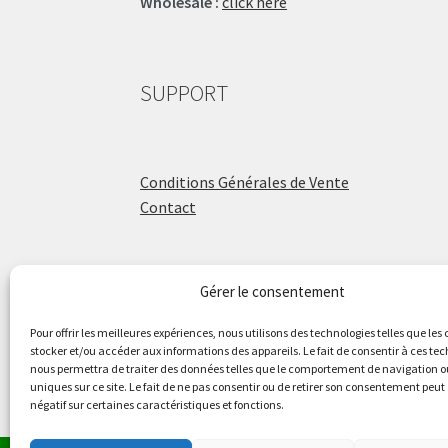
Wholesale :
click here
SUPPORT
Conditions Générales de Vente
Contact
Gérer le consentement
ÉCOLE DE BATTERIE
Pour offrir les meilleures expériences, nous utilisons des technologies telles que les
stocker et/ou accéder aux informations des appareils. Le fait de consentir à ces te
nous permettra de traiter des données telles que le comportement de navigation ou
Raphaël Aboulker
uniques sur ce site. Le fait de ne pas consentir ou de retirer son consentement peut 
négatif sur certaines caractéristiques et fonctions.
raphaelaboulker.com