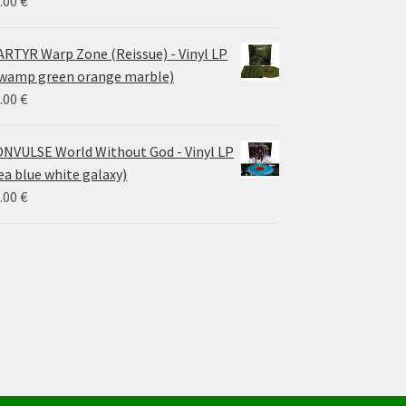
.00
€
RTYR Warp Zone (Reissue) - Vinyl LP
wamp green orange marble)
.00
€
NVULSE World Without God - Vinyl LP
ea blue white galaxy)
.00
€