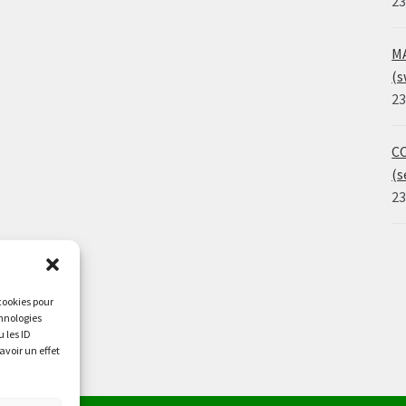
23
MA
(s
23
CO
(s
23
 cookies pour
chnologies
 les ID
avoir un effet