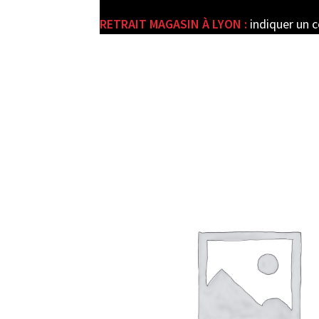
RETRAIT MAGASIN À LYON :
indiquer un 
e