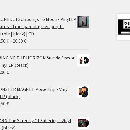
ONED JESUS Songs To Moon - Vinyl LP
atural transparent green purple
rble | black) | CD
Price
.50
€
–
26.00
€
range:
14.50 €
ING ME THE HORIZON Suicide Season
through
Vinyl LP (black)
26.00 €
.00
€
NSTER MAGNET Powertrip - Vinyl
LP (black)
.50
€
RN The Serenity Of Suffering - Vinyl
 (black)