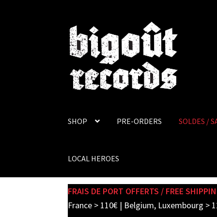
Skip
Skip
to
to
navigation
content
SHOP
PRE-ORDERS
SOLDES / S
LOCAL HEROES
FRAIS DE PORT OFFERTS / FREE SHIPPIN
France > 110€ | Belgium, Luxembourg > 1