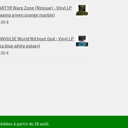
RTYR Warp Zone (Reissue) - Vinyl LP
wamp green orange marble)
.00
€
NVULSE World Without God - Vinyl LP
ea blue white galaxy)
.00
€
diées à partir du 18 août.