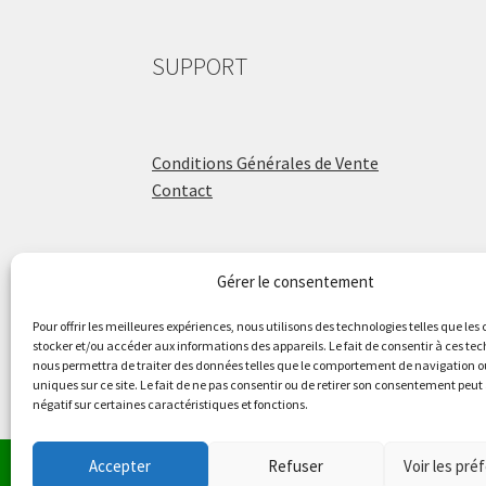
SUPPORT
Conditions Générales de Vente
Contact
Gérer le consentement
ÉCOLE DE BATTERIE
Pour offrir les meilleures expériences, nous utilisons des technologies telles que les
stocker et/ou accéder aux informations des appareils. Le fait de consentir à ces te
nous permettra de traiter des données telles que le comportement de navigation ou
Raphaël Aboulker
uniques sur ce site. Le fait de ne pas consentir ou de retirer son consentement peut 
négatif sur certaines caractéristiques et fonctions.
raphaelaboulker.com
Accepter
Refuser
Voir les pré
Le magasin de Lyon ser