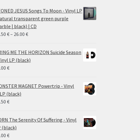
ONED JESUS Songs To Moon - Vinyl LP
atural transparent green purple
rble | black) | CD
Price
.50
€
–
26.00
€
range:
14.50 €
ING ME THE HORIZON Suicide Season
through
Vinyl LP (black)
26.00 €
.00
€
NSTER MAGNET Powertrip - Vinyl
LP (black)
.50
€
RN The Serenity Of Suffering - Vinyl
 (black)
.00
€