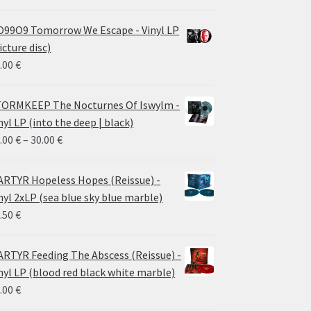
99O9 Tomorrow We Escape - Vinyl LP
icture disc)
.00
€
ORMKEEP The Nocturnes Of Iswylm -
nyl LP (into the deep | black)
Price
.00
€
–
30.00
€
range:
24.00 €
RTYR Hopeless Hopes (Reissue) -
through
nyl 2xLP (sea blue sky blue marble)
30.00 €
.50
€
RTYR Feeding The Abscess (Reissue) -
nyl LP (blood red black white marble)
.00
€