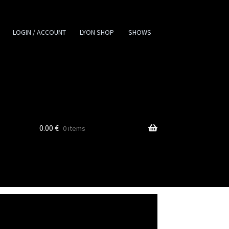
LOGIN / ACCOUNT
LYON SHOP
SHOWS
0.00
€
0 items