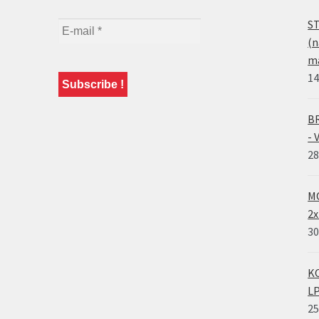
ST
(n
ma
14
BR
- 
28
MO
2x
30
KO
LP
25