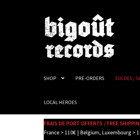
Skip
Skip
to
to
navigation
content
SHOP
PRE-ORDERS
SOLDES / S
LOCAL HEROES
FRAIS DE PORT OFFERTS / FREE SHIPPIN
France > 110€ | Belgium, Luxembourg > 1