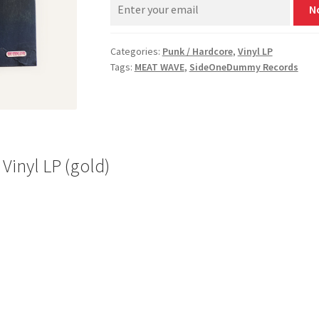
N
Categories:
Punk / Hardcore
,
Vinyl LP
Tags:
MEAT WAVE
,
SideOneDummy Records
inyl LP (gold)