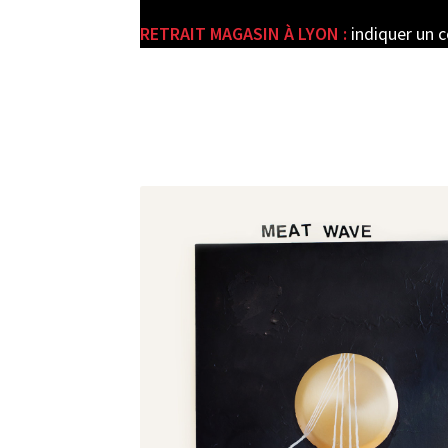
RETRAIT MAGASIN À LYON :
indiquer un 
e