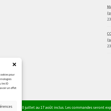
MA
(s
23
CO
(s
23
 cookies pour
chnologies
 les ID
avoir un effet
férences
a fermé du 30 juillet au 17 août inclus. Les commandes seront expé