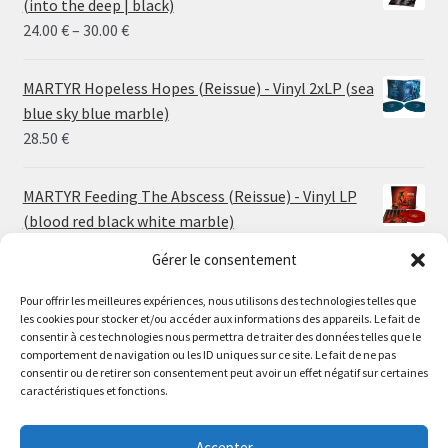
(into the deep | black)
Price
24.00
€
–
30.00
€
range:
24.00 €
MARTYR Hopeless Hopes (Reissue) - Vinyl 2xLP (sea
through
blue sky blue marble)
30.00 €
28.50
€
MARTYR Feeding The Abscess (Reissue) - Vinyl LP
(blood red black white marble)
23.00
€
Gérer le consentement
Pour offrir les meilleures expériences, nous utilisons des technologies telles que
MARTYR Warp Zone (Reissue) - Vinyl LP (swamp
les cookies pour stocker et/ou accéder aux informations des appareils. Le fait de
green orange marble)
Le magasin de Lyon sera fermé du 30 juillet au 17 août
consentir à ces technologies nous permettra de traiter des données telles que le
23.00
€
comportement de navigation ou les ID uniques sur ce site. Le fait de ne pas
inclus. Les commandes seront expédiées à partir du 18
consentir ou de retirer son consentement peut avoir un effet négatif sur certaines
août.
caractéristiques et fonctions.
CONVULSE World Without God - Vinyl LP (sea blue
//
white galaxy)
The physical record shop will be closed from july 30th to
Accepter