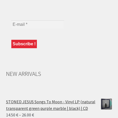
NEW ARRIVALS
STONED JESUS Songs To Moon - Vinyl LP (natural
transparent green purple marble | black) | CD
Price
14.50
€
–
26.00
€