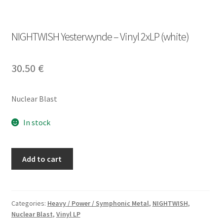
NIGHTWISH Yesterwynde – Vinyl 2xLP (white)
30.50
€
Nuclear Blast
In stock
NIGHTWISH
Add to cart
Yesterwynde
-
Vinyl
2xLP
Categories:
Heavy / Power / Symphonic Metal
,
NIGHTWISH
,
Nuclear Blast
,
Vinyl LP
(white)