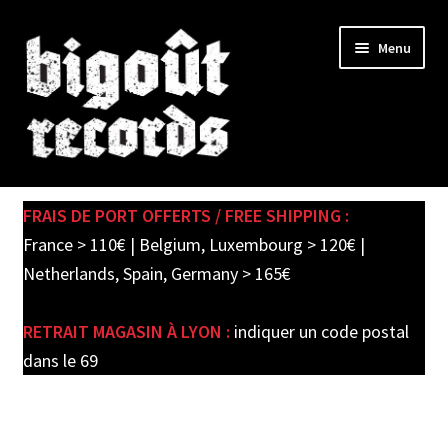
Skip
Skip
Menu
to
to
navigation
content
Expand
SHOP
child
FRAIS DE PORT OFFERTS / FREE SHIPPING :
menu
PRE-ORDERS
France > 110€ | Belgium, Luxembourg > 120€ |
Netherlands, Spain, Germany > 165€
SOLDES / SALE
RETRAIT MAGASIN À LYON :
indiquer un code postal
CARTE CADEAU / GIFT CARD
dans le 69
LABEL