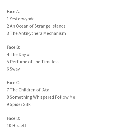
Face A:
1 Yesterwynde
2 An Ocean of Strange Islands
3 The Antikythera Mechanism
Face B:
4 The Day of
5 Perfume of the Timeless
6 Sway
Face C:
7 The Children of ‘Ata
8 Something Whispered Follow Me
9 Spider Silk
Face D:
10 Hiraeth