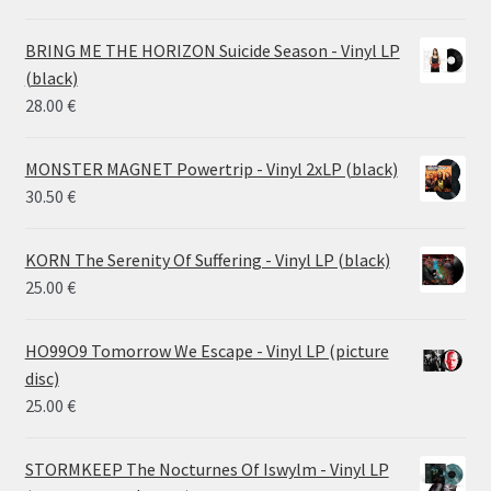
range:
14.50 €
BRING ME THE HORIZON Suicide Season - Vinyl LP
through
(black)
26.00 €
28.00
€
MONSTER MAGNET Powertrip - Vinyl 2xLP (black)
30.50
€
KORN The Serenity Of Suffering - Vinyl LP (black)
25.00
€
HO99O9 Tomorrow We Escape - Vinyl LP (picture
disc)
25.00
€
STORMKEEP The Nocturnes Of Iswylm - Vinyl LP