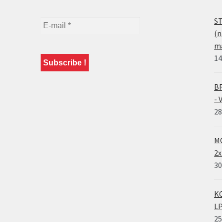
ST
(n
ma
14
BR
- 
28
MO
2x
30
KO
LP
25