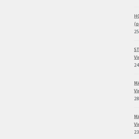
HO
(p
25
ST
Vi
24
MA
Vi
28
MA
Vi
23