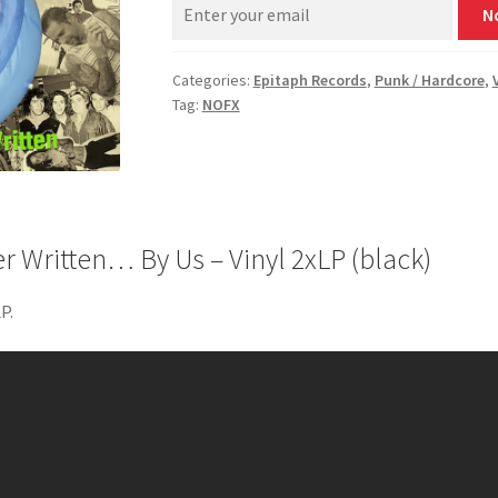
N
Categories:
Epitaph Records
,
Punk / Hardcore
,
Tag:
NOFX
 Written… By Us – Vinyl 2xLP (black)
P.