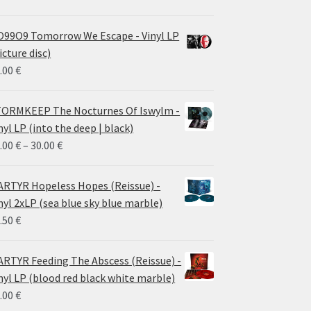
99O9 Tomorrow We Escape - Vinyl LP
icture disc)
.00
€
ORMKEEP The Nocturnes Of Iswylm -
nyl LP (into the deep | black)
Price
.00
€
–
30.00
€
range:
24.00 €
RTYR Hopeless Hopes (Reissue) -
through
nyl 2xLP (sea blue sky blue marble)
30.00 €
.50
€
RTYR Feeding The Abscess (Reissue) -
nyl LP (blood red black white marble)
.00
€