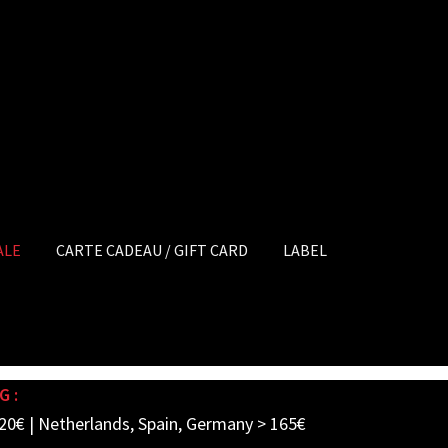
ALE
CARTE CADEAU / GIFT CARD
LABEL
G :
20€ | Netherlands, Spain, Germany > 165€