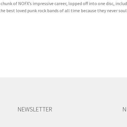
a chunk of NOFX’s impressive career, lopped off into one disc, incl
f the best loved punk rock bands of all time because they never so
NEWSLETTER
N