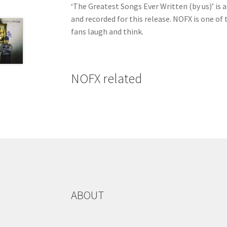
‘The Greatest Songs Ever Written (by us)’ is 
and recorded for this release. NOFX is one o
fans laugh and think.
NOFX related
ABOUT