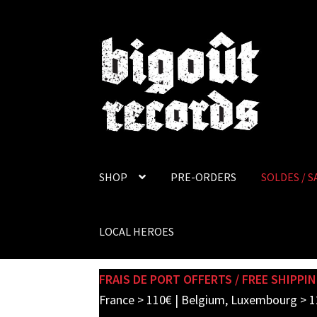
Skip
Skip
to
to
navigation
content
SHOP
PRE-ORDERS
SOLDES / S
LOCAL HEROES
FRAIS DE PORT OFFERTS / FREE SHIPPIN
France > 110€ | Belgium, Luxembourg > 1