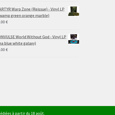
RTYR Warp Zone (Reissue) - Vinyl LP
wamp green orange marble)
.00
€
NVULSE World Without God - Vinyl LP
ea blue white galaxy)
.00
€
diées à partir du 18 août.