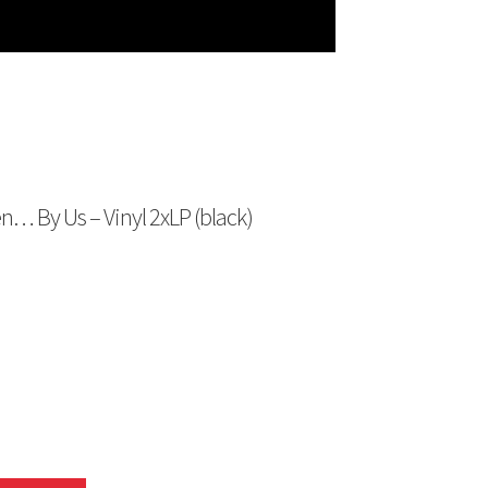
n… By Us – Vinyl 2xLP (black)