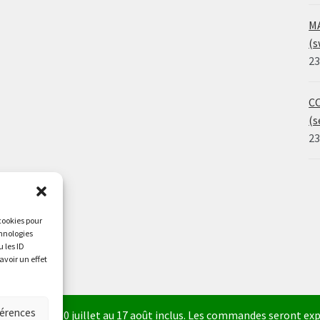
MA
(s
23
CO
(s
23
 cookies pour
chnologies
 les ID
avoir un effet
férences
a fermé du 30 juillet au 17 août inclus. Les commandes seront expé