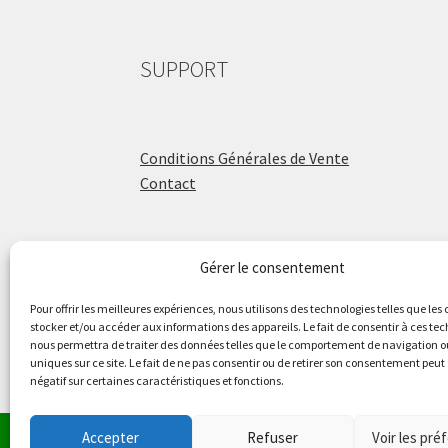
SUPPORT
Conditions Générales de Vente
Contact
Gérer le consentement
ÉCOLE DE BATTERIE
Pour offrir les meilleures expériences, nous utilisons des technologies telles que les
stocker et/ou accéder aux informations des appareils. Le fait de consentir à ces te
nous permettra de traiter des données telles que le comportement de navigation ou
Raphaël Aboulker
uniques sur ce site. Le fait de ne pas consentir ou de retirer son consentement peut 
négatif sur certaines caractéristiques et fonctions.
raphaelaboulker.com
Accepter
Refuser
Voir les pré
Le magasin de Lyon ser