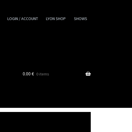
LOGIN / ACCOUNT
LYON SHOP
SHOWS
0.00
€
0 items