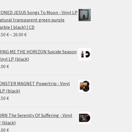
ONED JESUS Songs To Moon - Vinyl LP
atural transparent green purple
rble | black) | CD
Price
.50
€
–
26.00
€
range:
14.50 €
ING ME THE HORIZON Suicide Season
through
Vinyl LP (black)
26.00 €
.00
€
NSTER MAGNET Powertrip - Vinyl
LP (black)
.50
€
RN The Serenity Of Suffering - Vinyl
 (black)
.00
€