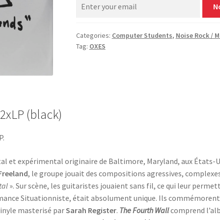
N
Categories:
Computer Students
,
Noise Rock / 
Tag:
OXES
2xLP (black)
P.
tal et expérimental originaire de Baltimore, Maryland, aux États-
Freeland
, le groupe jouait des compositions agressives, complexes
tal
». Sur scène, les guitaristes jouaient sans fil, ce qui leur perm
ormance Situationniste, était absolument unique. Ils commémorent 
vinyle masterisé par
Sarah Register
.
The Fourth Wall
comprend l’al