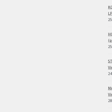
KO
LP
25
HO
(p
25
ST
Vi
24
MA
Vi
28