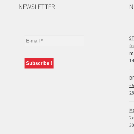
NEWSLETTER
N
ST
(n
ma
14
BR
- 
28
MO
2x
30