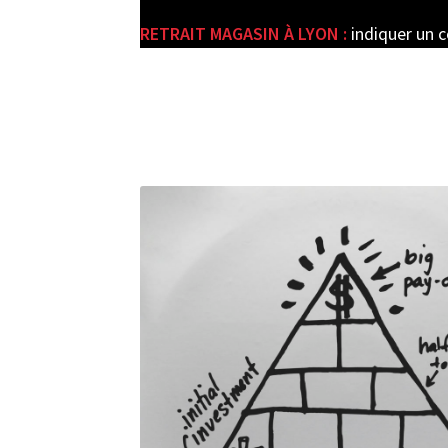
RETRAIT MAGASIN À LYON :
indiquer un 
e