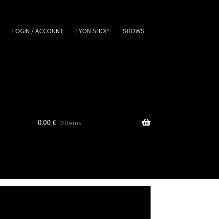
LOGIN / ACCOUNT
LYON SHOP
SHOWS
0.00
€
0 items