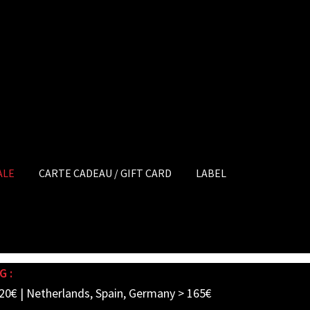
ALE
CARTE CADEAU / GIFT CARD
LABEL
G :
20€ | Netherlands, Spain, Germany > 165€