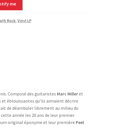
otify me
Math Rock
,
Vinyl LP
Unis. Composé des guitaristes
Marc Miller
et
 et éblouissantes qu’ils aimaient décrire
ettait de déambuler librement au milieu du
cette année les 20 ans de leur premier
bum original éponyme et leur première
Peel