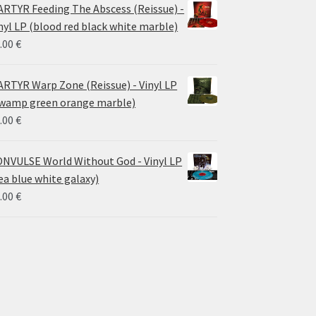
RTYR Feeding The Abscess (Reissue) -
nyl LP (blood red black white marble)
.00
€
RTYR Warp Zone (Reissue) - Vinyl LP
wamp green orange marble)
.00
€
NVULSE World Without God - Vinyl LP
ea blue white galaxy)
.00
€