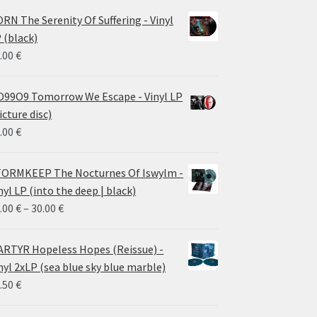
RN The Serenity Of Suffering - Vinyl
 (black)
.00
€
99O9 Tomorrow We Escape - Vinyl LP
icture disc)
.00
€
ORMKEEP The Nocturnes Of Iswylm -
nyl LP (into the deep | black)
Price
.00
€
–
30.00
€
range:
24.00 €
RTYR Hopeless Hopes (Reissue) -
through
nyl 2xLP (sea blue sky blue marble)
30.00 €
.50
€