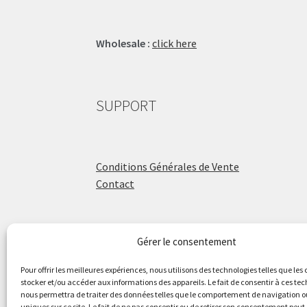
Wholesale :
click here
SUPPORT
Conditions Générales de Vente
Contact
Gérer le consentement
ÉCOLE DE BATTERIE
Pour offrir les meilleures expériences, nous utilisons des technologies telles que les
stocker et/ou accéder aux informations des appareils. Le fait de consentir à ces te
nous permettra de traiter des données telles que le comportement de navigation ou
Raphaël Aboulker
uniques sur ce site. Le fait de ne pas consentir ou de retirer son consentement peut 