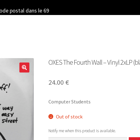
code postal dans le 69
OXES The Fourth Wall – Vinyl 2xLP (bl
24.00
€
Computer Students
Out of stock
Notify me when this product is available.