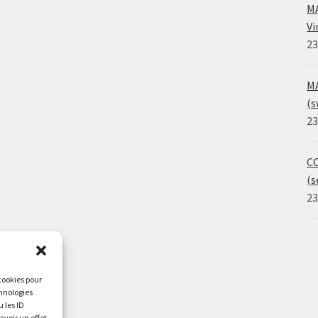
MA
Vi
23
MA
(s
23
CO
(s
23
 cookies pour
chnologies
 les ID
avoir un effet