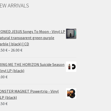
EW ARRIVALS
ONED JESUS Songs To Moon - Vinyl LP
atural transparent green purple
rble | black) | CD
Price
.50
€
–
26.00
€
range:
14.50 €
ING ME THE HORIZON Suicide Season
through
Vinyl LP (black)
26.00 €
.00
€
NSTER MAGNET Powertrip - Vinyl
LP (black)
.50
€