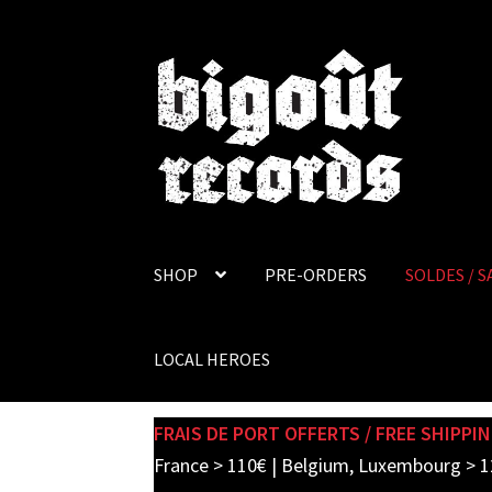
Skip
Skip
to
to
navigation
content
SHOP
PRE-ORDERS
SOLDES / S
LOCAL HEROES
FRAIS DE PORT OFFERTS / FREE SHIPPIN
France > 110€ | Belgium, Luxembourg > 1