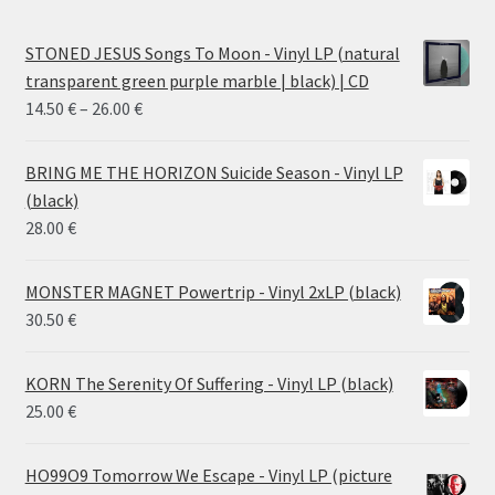
STONED JESUS Songs To Moon - Vinyl LP (natural
transparent green purple marble | black) | CD
Price
14.50
€
–
26.00
€
range:
14.50 €
BRING ME THE HORIZON Suicide Season - Vinyl LP
through
(black)
26.00 €
28.00
€
MONSTER MAGNET Powertrip - Vinyl 2xLP (black)
30.50
€
KORN The Serenity Of Suffering - Vinyl LP (black)
25.00
€
HO99O9 Tomorrow We Escape - Vinyl LP (picture