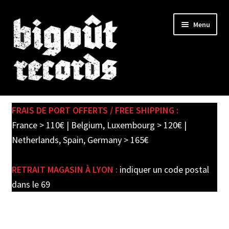
Skip
Skip
Menu
to
to
navigation
content
Expand
SHOP
child
FRAIS DE PORT OFFERTS / FREE SHIPPING :
menu
PRE-ORDERS
France > 110€ | Belgium, Luxembourg > 120€ |
Netherlands, Spain, Germany > 165€
SOLDES / SALE
RETRAIT MAGASIN À LYON :
indiquer un code postal
CARTE CADEAU / GIFT CARD
dans le 69
LABEL