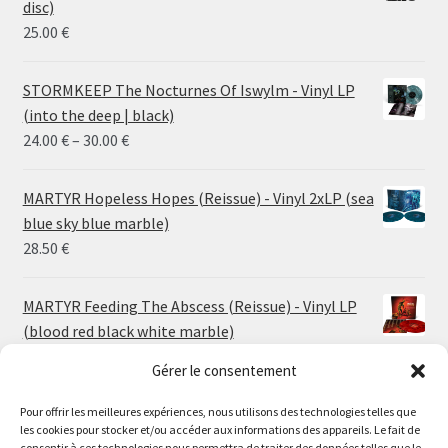
disc)
25.00
€
STORMKEEP The Nocturnes Of Iswylm - Vinyl LP
(into the deep | black)
Price
24.00
€
–
30.00
€
range:
24.00 €
MARTYR Hopeless Hopes (Reissue) - Vinyl 2xLP (sea
through
blue sky blue marble)
30.00 €
28.50
€
MARTYR Feeding The Abscess (Reissue) - Vinyl LP
(blood red black white marble)
23.00
€
Gérer le consentement
Pour offrir les meilleures expériences, nous utilisons des technologies telles que
MARTYR Warp Zone (Reissue) - Vinyl LP (swamp
les cookies pour stocker et/ou accéder aux informations des appareils. Le fait de
green orange marble)
consentir à ces technologies nous permettra de traiter des données telles que le