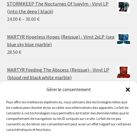
STORMKEEP The Nocturnes Of Iswylm - Vinyl LP
(into the deep | black)
Price
24.00
€
–
30.00
€
range:
24.00 €
MARTYR Hopeless Hopes (Reissue) - Vinyl 2xLP (sea
through
blue sky blue marble)
30.00 €
28.50
€
MARTYR Feeding The Abscess (Reissue) - Vinyl LP
(blood red black white marble)
23.00
€
Gérer le consentement
Pour offrir les meilleures expériences, nous utilisons des technologies telles que
MARTYR Warp Zone (Reissue) - Vinyl LP (swamp
les cookies pour stocker et/ou accéder aux informations des appareils. Le fait de
green orange marble)
Le magasin de Lyon sera fermé du 30 juillet au 17 août
consentir à ces technologies nous permettra de traiter des données telles que le
23.00
€
comportement de navigation ou les ID uniques sur ce site. Le fait de ne pas
inclus. Les commandes seront expédiées à partir du 18
consentir ou de retirer son consentement peut avoir un effet négatif sur certaines
août.
caractéristiques et fonctions.
CONVULSE World Without God - Vinyl LP (sea blue
//