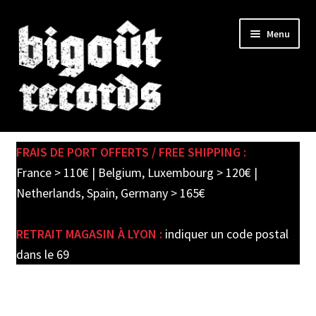
Skip
Skip
Menu
to
to
navigation
content
Expand
SHOP
child
FRAIS DE PORT OFFERTS / FREE SHIPPING :
menu
PRE-ORDERS
France > 110€ | Belgium, Luxembourg > 120€ |
Netherlands, Spain, Germany > 165€
SOLDES / SALE
RETRAIT MAGASIN À LYON :
indiquer un code postal
CARTE CADEAU / GIFT CARD
dans le 69
LABEL