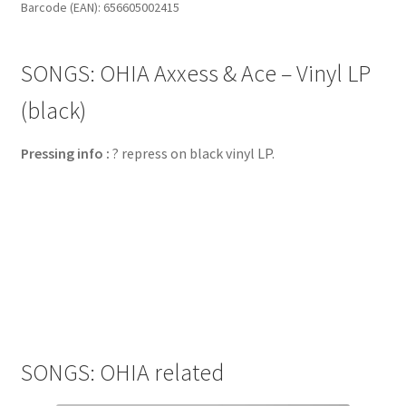
Barcode (EAN): 656605002415
Vinyl
LP
(black)
SONGS: OHIA Axxess & Ace – Vinyl LP
quantity
(black)
Pressing info :
? repress on black vinyl LP.
SONGS: OHIA related