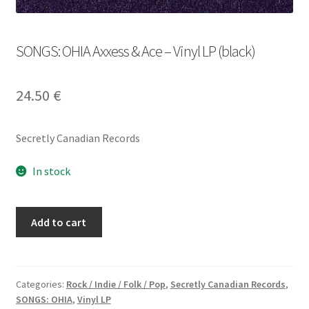
SONGS: OHIA Axxess & Ace – Vinyl LP (black)
24.50
€
Secretly Canadian Records
In stock
SONGS:
Add to cart
OHIA
Axxess
&
Ace
Categories:
Rock / Indie / Folk / Pop
,
Secretly Canadian Records
,
SONGS: OHIA
,
Vinyl LP
-