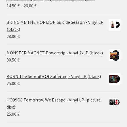
Price
14.50
€
–
26.00
€
range:
14.50 €
BRING ME THE HORIZON Suicide Season - Vinyl LP
through
(black)
26.00 €
28.00
€
MONSTER MAGNET Powertrip - Vinyl 2xLP (black)
30.50
€
KORN The Serenity Of Suffering - Vinyl LP (black)
25.00
€
HO99O9 Tomorrow We Escape - Vinyl LP (picture
disc)
25.00
€