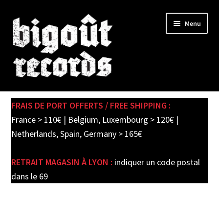
Skip
Skip
Menu
to
to
navigation
content
Expand
SHOP
child
FRAIS DE PORT OFFERTS / FREE SHIPPING :
menu
PRE-ORDERS
France > 110€ | Belgium, Luxembourg > 120€ |
Netherlands, Spain, Germany > 165€
SOLDES / SALE
RETRAIT MAGASIN À LYON :
indiquer un code postal
CARTE CADEAU / GIFT CARD
dans le 69
LABEL