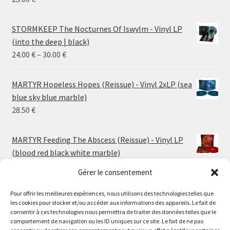
STORMKEEP The Nocturnes Of Iswylm - Vinyl LP
(into the deep | black)
Price
24.00
€
–
30.00
€
range:
24.00 €
MARTYR Hopeless Hopes (Reissue) - Vinyl 2xLP (sea
through
blue sky blue marble)
30.00 €
28.50
€
MARTYR Feeding The Abscess (Reissue) - Vinyl LP
(blood red black white marble)
23.00
€
Gérer le consentement
Pour offrir les meilleures expériences, nous utilisons des technologies telles que
MARTYR Warp Zone (Reissue) - Vinyl LP (swamp
les cookies pour stocker et/ou accéder aux informations des appareils. Le fait de
green orange marble)
Le magasin de Lyon sera fermé du 30 juillet au 17 août
consentir à ces technologies nous permettra de traiter des données telles que le
23.00
€
comportement de navigation ou les ID uniques sur ce site. Le fait de ne pas
inclus. Les commandes seront expédiées à partir du 18