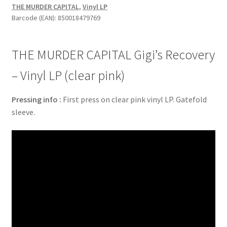
THE MURDER CAPITAL
,
Vinyl LP
-
Barcode (EAN): 850018479769
Vinyl
LP
(clear
THE MURDER CAPITAL Gigi’s Recovery
pink)
quantity
– Vinyl LP (clear pink)
Pressing info :
First press on clear pink vinyl LP. Gatefold
sleeve.