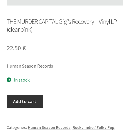
THE MURDER CAPITAL Gigi’s Recovery – Vinyl LP
(clear pink)
22.50
€
Human Season Records
In stock
THE
Add to cart
MURDER
CAPITAL
Gigi's
Recovery
Categories:
Human Season Records
,
Rock / Indie / Folk / Pop
,