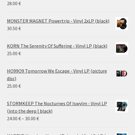
26.00 €
28.00
€
MONSTER MAGNET Powertrip - Vinyl 2xLP (black)
30.50
€
KORN The Serenity Of Suffering - Vinyl LP (black)
25.00
€
HO99O9 Tomorrow We Escape - Vinyl LP (picture
disc)
25.00
€
STORMKEEP The Nocturnes Of Iswylm - Vinyl LP
(into the deep | black)
Price
24.00
€
–
30.00
€
range:
24.00 €