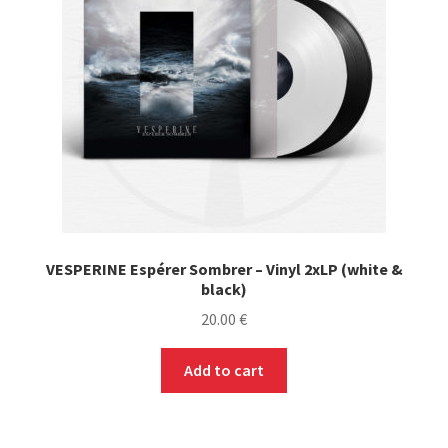
Soundtrack (OST) / Bande originale de film, série,
jeu vidéo
Stoner / Sludge / Doom / Psyche
Trip Hop
Merch
Expand
VESPERINE Espérer Sombrer – Vinyl 2xLP (white &
Formats
black)
child
menu
20.00
€
Accessoires
Add to cart
PRE-ORDERS
SOLDES / SALE