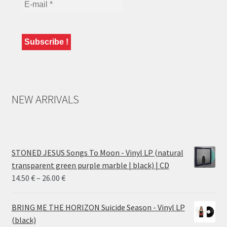
NEW ARRIVALS
STONED JESUS Songs To Moon - Vinyl LP (natural
transparent green purple marble | black) | CD
Price
14.50
€
–
26.00
€
range:
14.50 €
BRING ME THE HORIZON Suicide Season - Vinyl LP
through
(black)