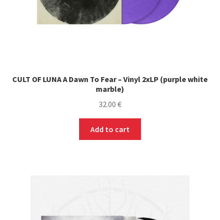
Jazz
Metal / Grind / Death / Black / Thrash
Noise Rock / Math Rock
CULT OF LUNA A Dawn To Fear – Vinyl 2xLP (purple white
marble)
Post Metal / Post Rock
32.00
€
Post Punk / Cold Wave / New Wave / Dark Wave /
Add to cart
Goth
Progressive rock / Progressive metal
Punk / Hardcore
Rock / Indie / Folk / Pop