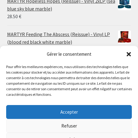
MARTYR Hopeless Hopes (Reissue) - Vinyl 2xLP (sea
through
blue sky blue marble)
30.00 €
28.50
€
MARTYR Feeding The Abscess (Reissue) - Vinyl LP
(blood red black white marble)
23.00
€
Gérer le consentement
Pour offrir les meilleures expériences, nous utilisons des technologies telles que
MARTYR Warp Zone (Reissue) - Vinyl LP (swamp
les cookies pour stocker et/ou accéder aux informations des appareils. Le fait de
green orange marble)
Le magasin de Lyon sera fermé du 30 juillet au 17 août
consentir à ces technologies nous permettra de traiter des données telles que le
23.00
€
comportement de navigation ou les ID uniques sur ce site. Le fait de ne pas
inclus. Les commandes seront expédiées à partir du 18
consentir ou de retirer son consentement peut avoir un effet négatif sur certaines
août.
caractéristiques et fonctions.
CONVULSE World Without God - Vinyl LP (sea blue
//
white galaxy)
The physical record shop will be closed from july 30th to
Accepter
23.00
€
august 17th included. Online orders will start shipping on
august 18th.
Refuser
Dismiss