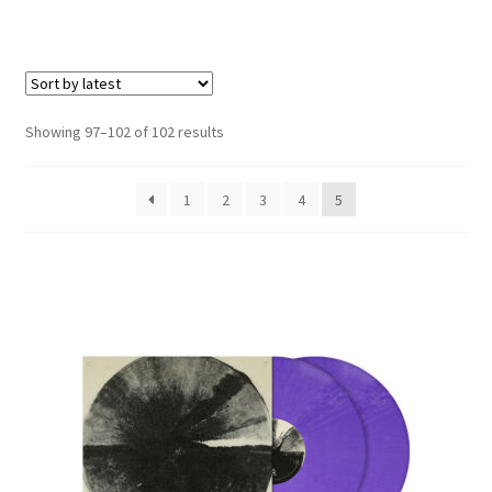
Carte cadeau / Gift card
e
Expand
Genre
child
menu
Deathcore / Metalcore
Sorted
Showing 97–102 of 102 results
by
Drone
latest
1
2
3
4
5
Electronic
Experimental
Heavy / Power / Symphonic Metal
Hip Hop
Industrial