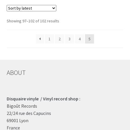
CARTE CADEAU / GIFT CARD
Sorted
Showing 97–102 of 102 results
LABEL
by
latest
1
2
3
4
5
LOCAL HEROES
ABOUT
Disquaire vinyle / Vinyl record shop :
Bigoût Records
22/24 rue des Capucins
69001 Lyon
France