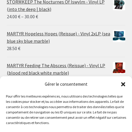
STORMKEEP The Nocturnes Of Iswylm - Vinyl LP
(into the deep | black)
Price
24.00
€
–
30.00
€
range:
24.00 €
MARTYR Hopeless Hopes (Reissue) - Vinyl 2xLP (sea
through
blue sky blue marble)
30.00 €
28.50
€
MARTYR Feeding The Abscess (Reissue) - Vinyl LP
(blood red black white marble)
23.00
€
Gérer le consentement
Pour offrir les meilleures expériences, nous utilisons des technologies telles que
MARTYR Warp Zone (Reissue) - Vinyl LP (swamp
les cookies pour stocker et/ou accéder aux informations des appareils. Le fait de
green orange marble)
Le magasin de Lyon sera fermé du 30 juillet au 17 août
consentir à ces technologies nous permettra de traiter des données telles que le
23.00
€
comportement de navigation ou les ID uniques sur ce site. Le fait de ne pas
inclus. Les commandes seront expédiées à partir du 18
consentir ou de retirer son consentement peut avoir un effet négatif sur certaines
août.
caractéristiques et fonctions.
CONVULSE World Without God - Vinyl LP (sea blue
//