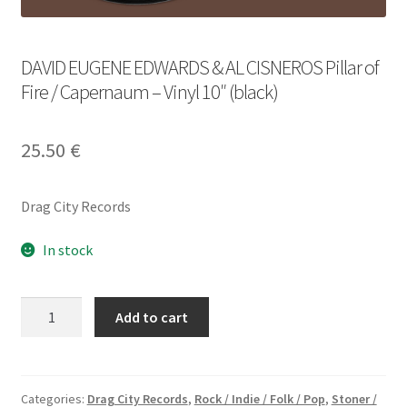
DAVID EUGENE EDWARDS & AL CISNEROS Pillar of
Fire / Capernaum – Vinyl 10″ (black)
25.50
€
Drag City Records
In stock
DAVID
Add to cart
EUGENE
EDWARDS
&
AL
Categories:
Drag City Records
,
Rock / Indie / Folk / Pop
,
Stoner /