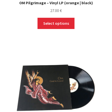
OM Pilgrimage – Vinyl LP (orange | black)
27.00
€
This
Select options
product
has
multiple
variants.
The
options
may
be
chosen
on
the
product
page