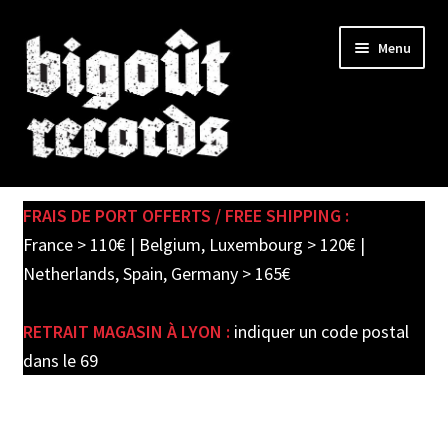
Skip
Skip
Menu
to
to
navigation
content
Expand
SHOP
child
FRAIS DE PORT OFFERTS / FREE SHIPPING :
menu
PRE-ORDERS
France > 110€ | Belgium, Luxembourg > 120€ |
Netherlands, Spain, Germany > 165€
SOLDES / SALE
RETRAIT MAGASIN À LYON :
indiquer un code postal
CARTE CADEAU / GIFT CARD
dans le 69
LABEL