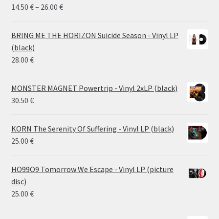
Price
14.50
€
–
26.00
€
range:
14.50 €
BRING ME THE HORIZON Suicide Season - Vinyl LP
through
(black)
26.00 €
28.00
€
MONSTER MAGNET Powertrip - Vinyl 2xLP (black)
30.50
€
KORN The Serenity Of Suffering - Vinyl LP (black)
25.00
€
HO99O9 Tomorrow We Escape - Vinyl LP (picture
disc)
25.00
€