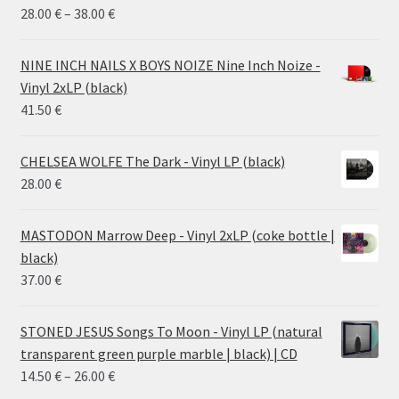
Price
28.00
€
–
38.00
€
range:
28.00 €
NINE INCH NAILS X BOYS NOIZE Nine Inch Noize -
through
Vinyl 2xLP (black)
38.00 €
41.50
€
CHELSEA WOLFE The Dark - Vinyl LP (black)
28.00
€
MASTODON Marrow Deep - Vinyl 2xLP (coke bottle |
black)
37.00
€
STONED JESUS Songs To Moon - Vinyl LP (natural
transparent green purple marble | black) | CD
Price
14.50
€
–
26.00
€
range: