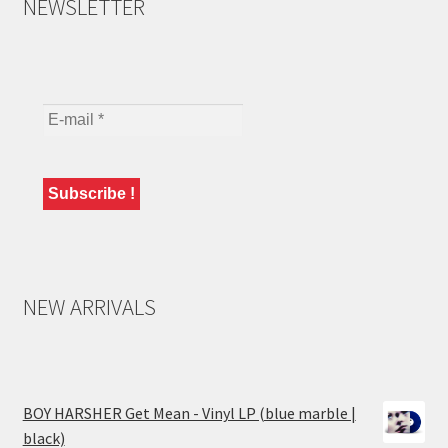
NEWSLETTER
NEW ARRIVALS
BOY HARSHER Get Mean - Vinyl LP (blue marble |
black)