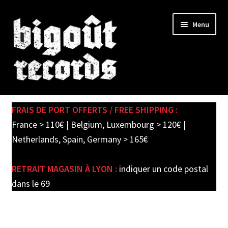
Skip
Skip
Menu
to
to
navigation
content
Expand
SHOP
child
FRAIS DE PORT OFFERTS / FREE SHIPPING :
menu
PRE-ORDERS
France > 110€ | Belgium, Luxembourg > 120€ |
Netherlands, Spain, Germany > 165€
SOLDES / SALE
RETRAIT MAGASIN À LYON :
indiquer un code postal
CARTE CADEAU / GIFT CARD
dans le 69
LABEL