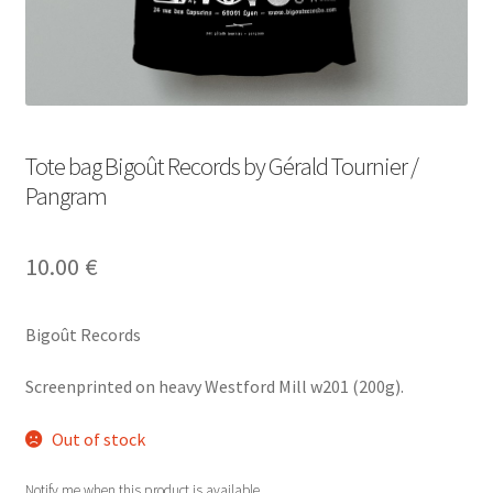
Tote bag Bigoût Records by Gérald Tournier /
Pangram
10.00
€
Bigoût Records
Screenprinted on heavy Westford Mill w201 (200g).
Out of stock
Notify me when this product is available.