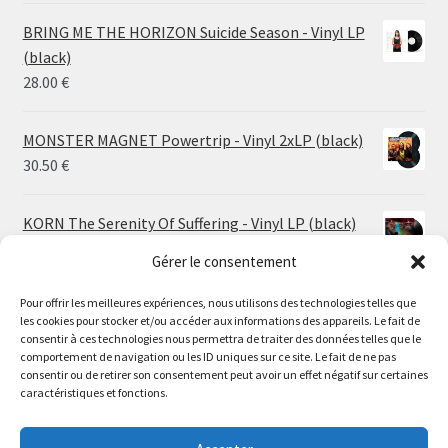
14.50 €
BRING ME THE HORIZON Suicide Season - Vinyl LP
through
(black)
26.00 €
28.00
€
MONSTER MAGNET Powertrip - Vinyl 2xLP (black)
30.50
€
KORN The Serenity Of Suffering - Vinyl LP (black)
25.00
€
Gérer le consentement
Pour offrir les meilleures expériences, nous utilisons des technologies telles que
HO99O9 Tomorrow We Escape - Vinyl LP (picture
les cookies pour stocker et/ou accéder aux informations des appareils. Le fait de
disc)
Le magasin de Lyon sera fermé du 30 juillet au 17 août
consentir à ces technologies nous permettra de traiter des données telles que le
25.00
€
comportement de navigation ou les ID uniques sur ce site. Le fait de ne pas
inclus. Les commandes seront expédiées à partir du 18
consentir ou de retirer son consentement peut avoir un effet négatif sur certaines
août.
caractéristiques et fonctions.
STORMKEEP The Nocturnes Of Iswylm - Vinyl LP
//
(into the deep | black)
The physical record shop will be closed from july 30th to