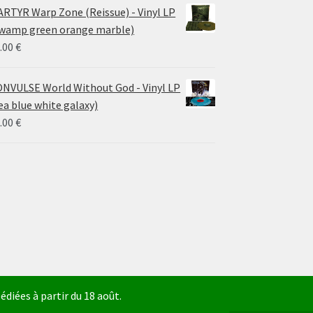
RTYR Warp Zone (Reissue) - Vinyl LP
wamp green orange marble)
.00
€
NVULSE World Without God - Vinyl LP
ea blue white galaxy)
.00
€
diées à partir du 18 août.