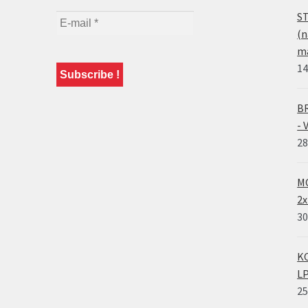
ST
(n
ma
14
BR
- 
28
MO
2x
30
KO
LP
25