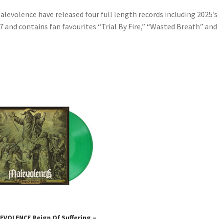
Malevolence have released four full length records including 2025
17 and contains fan favourites “Trial By Fire,” “Wasted Breath” a
EVOLENCE Reign Of Suffering –