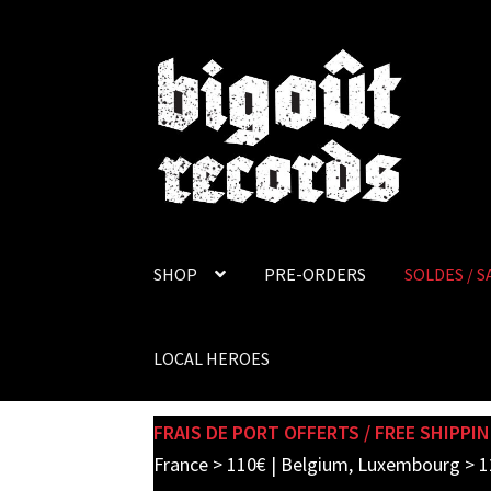
Skip
Skip
to
to
navigation
content
SHOP
PRE-ORDERS
SOLDES / S
LOCAL HEROES
FRAIS DE PORT OFFERTS / FREE SHIPPIN
France > 110€ | Belgium, Luxembourg > 1