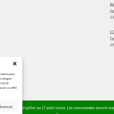
MA
(s
23
CO
(s
23
 cookies pour
chnologies
 les ID
avoir un effet
férences
a fermé du 30 juillet au 17 août inclus. Les commandes seront expé