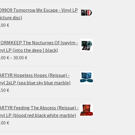
99O9 Tomorrow We Escape - Vinyl LP
icture disc)
.00
€
ORMKEEP The Nocturnes Of Iswylm -
nyl LP (into the deep | black)
Price
.00
€
–
30.00
€
range:
24.00 €
RTYR Hopeless Hopes (Reissue) -
through
nyl 2xLP (sea blue sky blue marble)
30.00 €
.50
€
RTYR Feeding The Abscess (Reissue) -
nyl LP (blood red black white marble)
.00
€