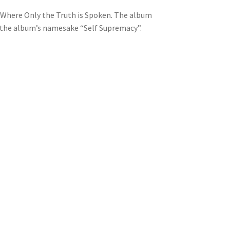
’s Where Only the Truth is Spoken. The album
nd the album’s namesake “Self Supremacy”.