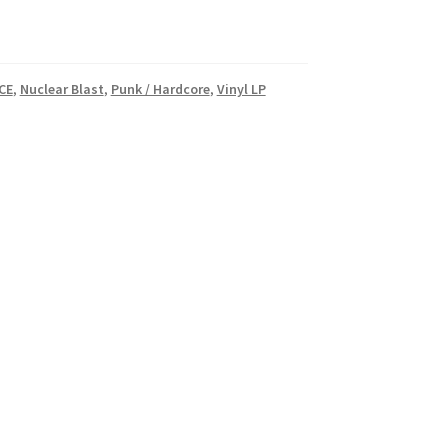
CE
,
Nuclear Blast
,
Punk / Hardcore
,
Vinyl LP