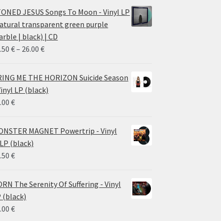
ONED JESUS Songs To Moon - Vinyl LP
atural transparent green purple
rble | black) | CD
Price
.50
€
–
26.00
€
range:
14.50 €
ING ME THE HORIZON Suicide Season
through
Vinyl LP (black)
26.00 €
.00
€
NSTER MAGNET Powertrip - Vinyl
LP (black)
.50
€
RN The Serenity Of Suffering - Vinyl
 (black)
.00
€