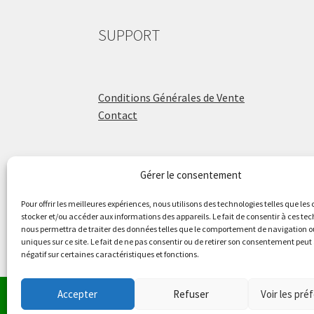
SUPPORT
Conditions Générales de Vente
Contact
Gérer le consentement
ÉCOLE DE BATTERIE
Pour offrir les meilleures expériences, nous utilisons des technologies telles que les
stocker et/ou accéder aux informations des appareils. Le fait de consentir à ces te
nous permettra de traiter des données telles que le comportement de navigation ou
Raphaël Aboulker
uniques sur ce site. Le fait de ne pas consentir ou de retirer son consentement peut 
négatif sur certaines caractéristiques et fonctions.
raphaelaboulker.com
Accepter
Refuser
Voir les pré
Le magasin de Lyon ser