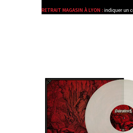
RETRAIT MAGASIN À LYON :
indiquer un 
e