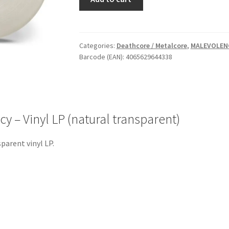
Self
Supremacy
-
Vinyl
Categories:
Deathcore / Metalcore
,
MALEVOLEN
Barcode (EAN): 4065629644338
LP
(natural
transparent)
quantity
– Vinyl LP (natural transparent)
parent vinyl LP.