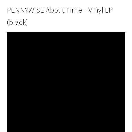
PENNYWISE About Time – Vinyl LP
(black)