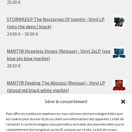
25.00
€
STORMKEEP The Nocturnes Of Iswylm - Vinyl LP
(into the deep | black)
Price
24.00
€
–
30.00
€
range:
24.00 €
MARTYR Hopeless Hopes (Reissue) - Vinyl 2xLP (sea
through
blue sky blue marble)
30.00 €
28.50
€
MARTYR Feeding The Abscess (Reissue) - Vinyl LP
(blood red black white marble)
23.00
€
Gérer le consentement
Pour offrir les meilleures expériences, nous utilisons des technologies telles que
MARTYR Warp Zone (Reissue) - Vinyl LP (swamp
les cookies pour stocker et/ou accéder aux informations des appareils. Le fait de
green orange marble)
Le magasin de Lyon sera fermé du 30 juillet au 17 août
consentir à ces technologies nous permettra de traiter des données telles que le
23.00
€
comportement de navigation ou les ID uniques sur ce site. Le fait de ne pas
inclus. Les commandes seront expédiées à partir du 18