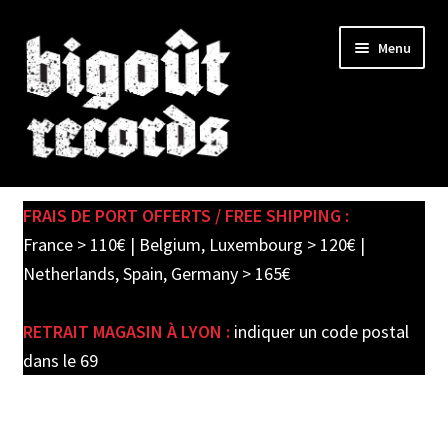
Skip
Skip
Menu
to
to
navigation
content
Expand
SHOP
child
FRAIS DE PORT OFFERTS / FREE SHIPPING :
menu
PRE-ORDERS
France > 110€ | Belgium, Luxembourg > 120€ |
Netherlands, Spain, Germany > 165€
SOLDES / SALE
RETRAIT MAGASIN À LYON :
indiquer un code postal
CARTE CADEAU / GIFT CARD
dans le 69
LABEL