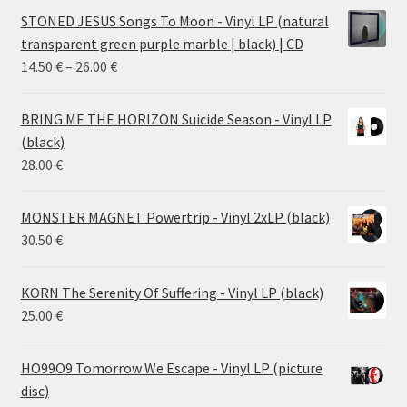
STONED JESUS Songs To Moon - Vinyl LP (natural
transparent green purple marble | black) | CD
Price
14.50
€
–
26.00
€
range:
14.50 €
BRING ME THE HORIZON Suicide Season - Vinyl LP
through
(black)
26.00 €
28.00
€
MONSTER MAGNET Powertrip - Vinyl 2xLP (black)
30.50
€
KORN The Serenity Of Suffering - Vinyl LP (black)
25.00
€
HO99O9 Tomorrow We Escape - Vinyl LP (picture
disc)